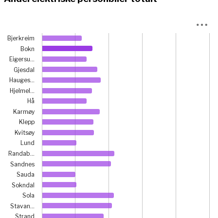
Chart
Bjerkreim
Bar chart with 23 bars.
Bokn
View as data table, Chart
Eigersu…
The chart has 1 X axis displaying categories.
Gjesdal
The chart has 1 Y axis displaying prosent. Data ranges fr
Hauges…
Hjelmel…
Hå
Karmøy
Klepp
Kvitsøy
Lund
Randab…
Sandnes
Sauda
Sokndal
Sola
Stavan…
Strand