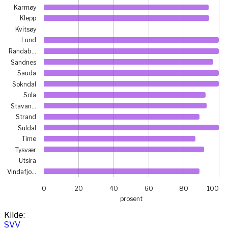
Karmøy
Klepp
Kvitsøy
Lund
Randab…
Sandnes
Sauda
Sokndal
Sola
Stavan…
Strand
Suldal
Time
Tysvær
Utsira
Vindafjo…
0
20
40
60
80
100
prosent
End of interactive chart.
Kilde:
SVV