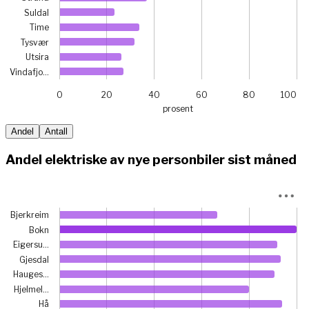
Suldal
Time
Tysvær
Utsira
Vindafjo…
0
20
40
60
80
100
prosent
End of interactive chart.
Andel
Antall
Andel elektriske av nye personbiler sist måned
Chart
Bjerkreim
Bar chart with 23 bars.
Bokn
View as data table, Chart
Eigersu…
The chart has 1 X axis displaying categories.
Gjesdal
The chart has 1 Y axis displaying prosent. Data ranges from
Hauges…
Hjelmel…
Hå