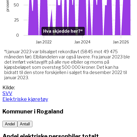
prosent
The chart has 1 X axis displaying Time. Data ranges from 
50
The chart has 1 Y axis displaying prosent. Data ranges from
Chart annotations summary
25
Hva skjedde her?*. Related to Elektriske, data point j
Hva skjedde her?*
0
Jan 2022
Jan 2024
Jan 2026
*I januar 2023 var bilsalget rekordlavt (5845 mot 49 475
måneden før). Elbilandelen var også lavere. Fra januar 2023 ble
det innført vektavgift på alle nye elbiler og moms på
kjøpsbeløpet som oversteg 500 000 kroner. Det kan ha
bidratt til den store forskjellen i salget fra desember 2022 til
januar 2023.
End of interactive chart.
Kilde:
SVV
Elektriske kjøretøy
Kommuner i
Rogaland
Andel
Antall
Andel elektriske personbiler totalt