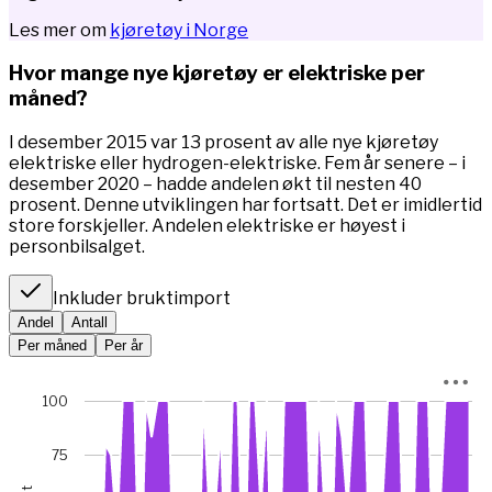
Les mer om
kjøretøy i Norge
Hvor mange nye kjøretøy er elektriske per
måned?
I desember 2015 var 13 prosent av alle nye kjøretøy
elektriske eller hydrogen-elektriske. Fem år senere – i
desember 2020 – hadde andelen økt til nesten 40
prosent. Denne utviklingen har fortsatt. Det er imidlertid
store forskjeller. Andelen elektriske er høyest i
personbilsalget.
Inkluder bruktimport
Andel
Antall
Per måned
Per år
Chart
100
Chart with 67 data points.
*I januar 2023 var bilsalget rekordlavt (5845 mot 49 475 m
75
View as data table, Chart