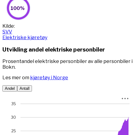
100%
100%
Pie chart with 2 slices.
View as data table, 100%
End of interactive chart.
Kilde:
SVV
Elektriske kjøretøy
Utvikling andel elektriske personbiler
Prosentandel elektriske personbiler av alle personbiler i
Bokn.
Les mer om
kjøretøy i Norge
Andel
Antall
Chart
35
Chart with 78 data points.
30
View as data table, Chart
The chart has 1 X axis displaying Time. Data ranges from 
The chart has 1 Y axis displaying prosent. Data ranges fro
25