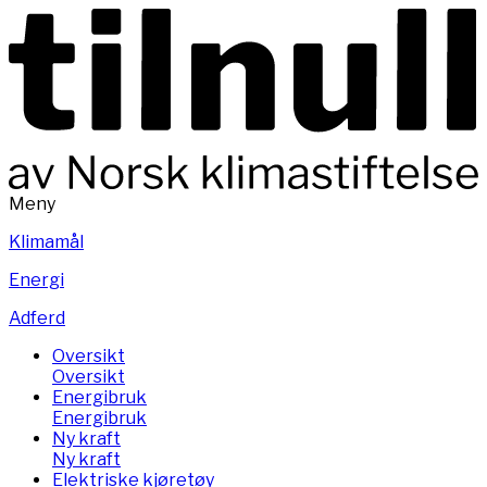
Meny
Klimamål
Energi
Adferd
Oversikt
Oversikt
Energibruk
Energibruk
Ny kraft
Ny kraft
Elektriske kjøretøy