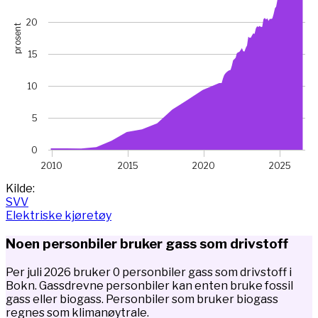
20
prosent
15
10
5
0
2010
2015
2020
2025
End of interactive chart.
Kilde:
SVV
Elektriske kjøretøy
Noen personbiler bruker gass som drivstoff
Per juli 2026 bruker 0 personbiler gass som drivstoff i
Bokn. Gassdrevne personbiler kan enten bruke fossil
gass eller biogass. Personbiler som bruker biogass
regnes som klimanøytrale.