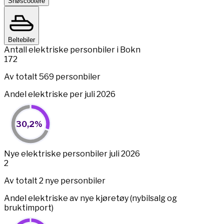
Snøscootere
Beltebiler
Antall elektriske personbiler i Bokn
172
Av totalt 569 personbiler
Andel elektriske per juli 2026
30,2%
30,2%
Pie chart with 2 slices.
View as data table, 30,2%
End of interactive chart.
Nye elektriske personbiler juli 2026
2
Av totalt 2 nye personbiler
Andel elektriske av nye kjøretøy (nybilsalg og
bruktimport)