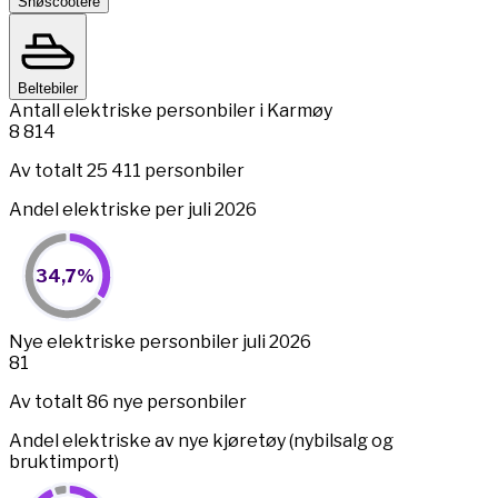
Snøscootere
Beltebiler
Antall elektriske personbiler i Karmøy
8 814
Av totalt 25 411 personbiler
Andel elektriske per juli 2026
34,7%
34,7%
Pie chart with 2 slices.
View as data table, 34,7%
End of interactive chart.
Nye elektriske personbiler juli 2026
81
Av totalt 86 nye personbiler
Andel elektriske av nye kjøretøy (nybilsalg og
bruktimport)