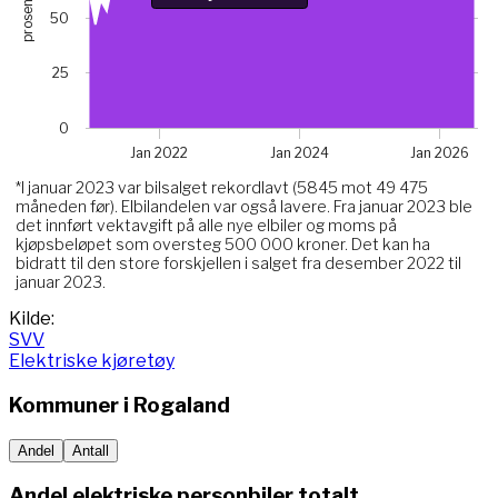
prosent
The chart has 1 X axis displaying Time. Data ranges from 
50
The chart has 1 Y axis displaying prosent. Data ranges fro
Chart annotations summary
25
Hva skjedde her?*. Related to Elektriske, data point j
0
Jan 2022
Jan 2024
Jan 2026
*I januar 2023 var bilsalget rekordlavt (5845 mot 49 475
måneden før). Elbilandelen var også lavere. Fra januar 2023 ble
det innført vektavgift på alle nye elbiler og moms på
kjøpsbeløpet som oversteg 500 000 kroner. Det kan ha
bidratt til den store forskjellen i salget fra desember 2022 til
januar 2023.
End of interactive chart.
Kilde:
SVV
Elektriske kjøretøy
Kommuner i
Rogaland
Andel
Antall
Andel elektriske personbiler totalt