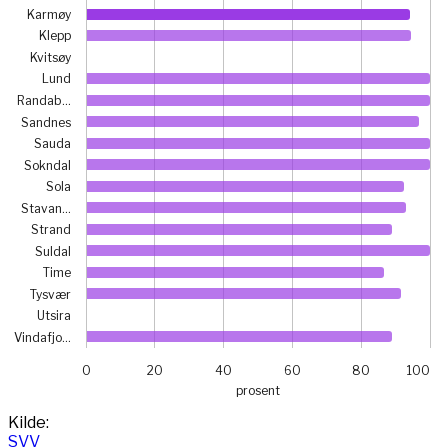
Karmøy
Klepp
Kvitsøy
Lund
Randab…
Sandnes
Sauda
Sokndal
Sola
Stavan…
Strand
Suldal
Time
Tysvær
Utsira
Vindafjo…
0
20
40
60
80
100
prosent
End of interactive chart.
Kilde:
SVV