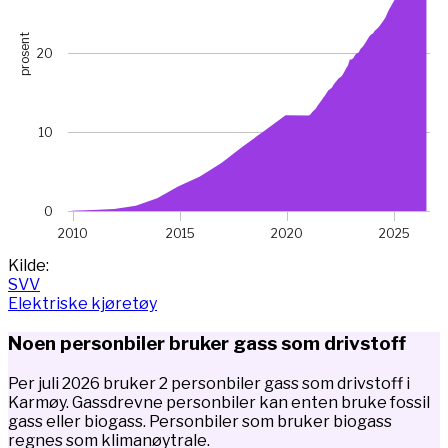
prosent
20
10
0
2010
2015
2020
2025
End of interactive chart.
Kilde:
SVV
Elektriske kjøretøy
Noen personbiler bruker gass som drivstoff
Per juli 2026 bruker 2 personbiler gass som drivstoff i
Karmøy. Gassdrevne personbiler kan enten bruke fossil
gass eller biogass. Personbiler som bruker biogass
regnes som klimanøytrale.