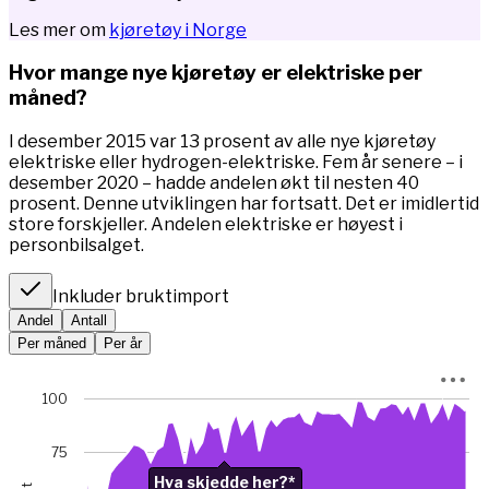
Les mer om
kjøretøy i Norge
Hvor mange nye kjøretøy er elektriske per
måned?
I desember 2015 var 13 prosent av alle nye kjøretøy
elektriske eller hydrogen-elektriske. Fem år senere – i
desember 2020 – hadde andelen økt til nesten 40
prosent. Denne utviklingen har fortsatt. Det er imidlertid
store forskjeller. Andelen elektriske er høyest i
personbilsalget.
Inkluder bruktimport
Andel
Antall
Per måned
Per år
Chart
100
Chart with 67 data points.
*I januar 2023 var bilsalget rekordlavt (5845 mot 49 475 m
75
View as data table, Chart
Hva skjedde her?*