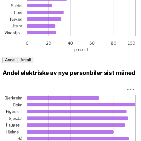
Suldal
Time
Tysvær
Utsira
Vindafjo…
0
20
40
60
80
100
prosent
End of interactive chart.
Andel
Antall
Andel elektriske av nye personbiler sist måned
Chart
Bjerkreim
Bar chart with 23 bars.
Bokn
View as data table, Chart
Eigersu…
The chart has 1 X axis displaying categories.
Gjesdal
The chart has 1 Y axis displaying prosent. Data ranges from
Hauges…
Hjelmel…
Hå