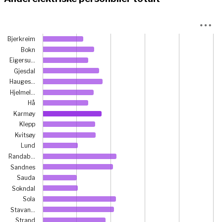
Chart
Bjerkreim
Bar chart with 23 bars.
Bokn
View as data table, Chart
Eigersu…
The chart has 1 X axis displaying categories.
Gjesdal
The chart has 1 Y axis displaying prosent. Data ranges fr
Hauges…
Hjelmel…
Hå
Karmøy
Klepp
Kvitsøy
Lund
Randab…
Sandnes
Sauda
Sokndal
Sola
Stavan…
Strand