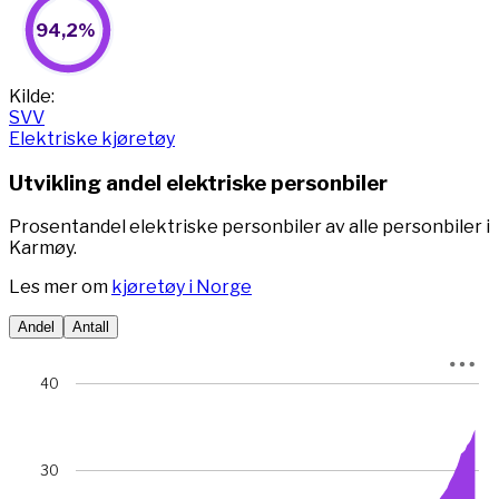
94,2%
94,2%
Pie chart with 2 slices.
View as data table, 94,2%
End of interactive chart.
Kilde:
SVV
Elektriske kjøretøy
Utvikling andel elektriske personbiler
Prosentandel elektriske personbiler av alle personbiler i
Karmøy.
Les mer om
kjøretøy i Norge
Andel
Antall
Chart
40
Chart with 78 data points.
View as data table, Chart
The chart has 1 X axis displaying Time. Data ranges from 
30
The chart has 1 Y axis displaying prosent. Data ranges fr