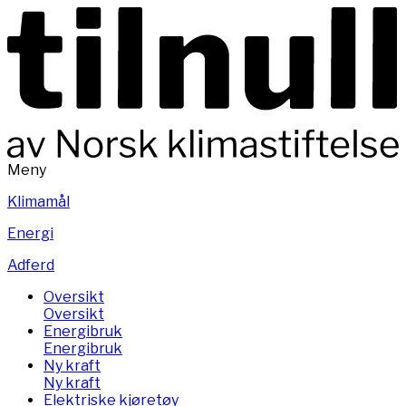
Meny
Klimamål
Energi
Adferd
Oversikt
Oversikt
Energibruk
Energibruk
Ny kraft
Ny kraft
Elektriske kjøretøy