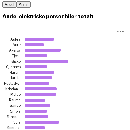
Andel
Antall
Andel elektriske personbiler totalt
Chart
Aukra
Bar chart with 26 bars.
Aure
Averøy
View as data table, Chart
Fjord
The chart has 1 X axis displaying categories.
Giske
The chart has 1 Y axis displaying prosent. Data ranges fr
Gjemnes
Haram
Hareid
Hustadv…
Kristian…
Molde
Rauma
Sande
Smøla
Stranda
Sula
Sunndal