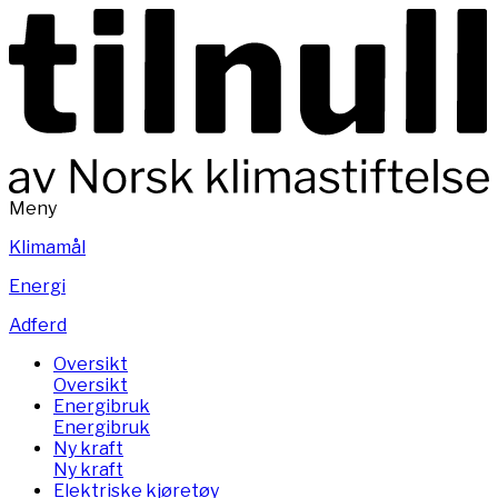
Meny
Klimamål
Energi
Adferd
Oversikt
Oversikt
Energibruk
Energibruk
Ny kraft
Ny kraft
Elektriske kjøretøy