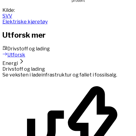
prosent
End of interactive chart.
Kilde:
SVV
Elektriske kjøretøy
Utforsk mer
Drivstoff og lading
Utforsk
Energi
Drivstoff og lading
Se veksten i ladeinfrastruktur og fallet i fossilsalg.