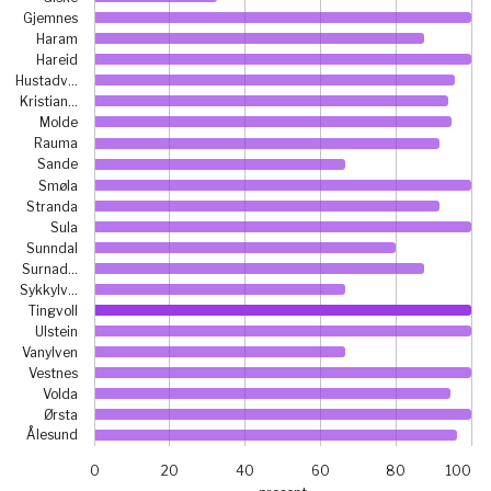
The chart has 1 Y axis displaying prosent. Data ranges fro
Gjemnes
Haram
Hareid
Hustadv…
Kristian…
Molde
Rauma
Sande
Smøla
Stranda
Sula
Sunndal
Surnad…
Sykkylv…
Tingvoll
Ulstein
Vanylven
Vestnes
Volda
Ørsta
Ålesund
0
20
40
60
80
100