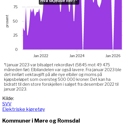
Hva skjedde her?*
Chart with 67 data points.
*I januar 2023 var bilsalget rekordlavt (5845 mot 49 475 m
75
View as data table, Chart
prosent
The chart has 1 X axis displaying Time. Data ranges from 
50
The chart has 1 Y axis displaying prosent. Data ranges from
Chart annotations summary
25
Hva skjedde her?*. Related to Elektriske, data point 
0
Jan 2022
Jan 2024
Jan 2026
*I januar 2023 var bilsalget rekordlavt (5845 mot 49 475
måneden før). Elbilandelen var også lavere. Fra januar 2023 ble
det innført vektavgift på alle nye elbiler og moms på
kjøpsbeløpet som oversteg 500 000 kroner. Det kan ha
bidratt til den store forskjellen i salget fra desember 2022 til
januar 2023.
End of interactive chart.
Kilde:
SVV
Elektriske kjøretøy
Kommuner i
Møre og Romsdal