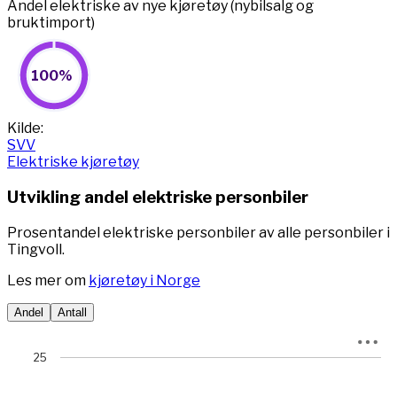
Andel elektriske av nye kjøretøy (nybilsalg og
bruktimport)
100%
100%
Pie chart with 2 slices.
View as data table, 100%
End of interactive chart.
Kilde:
SVV
Elektriske kjøretøy
Utvikling andel elektriske personbiler
Prosentandel elektriske personbiler av alle personbiler i
Tingvoll.
Les mer om
kjøretøy i Norge
Andel
Antall
Chart
25
Chart with 78 data points.