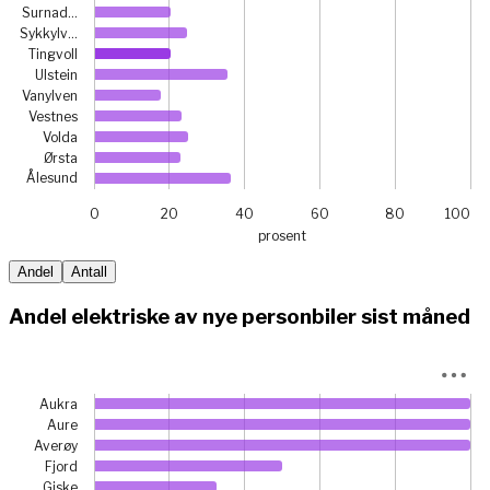
Surnad…
Sykkylv…
Tingvoll
Ulstein
Vanylven
Vestnes
Volda
Ørsta
Ålesund
0
20
40
60
80
100
prosent
End of interactive chart.
Andel
Antall
Andel elektriske av nye personbiler sist måned
Chart
Aukra
Bar chart with 26 bars.
Aure
Averøy
View as data table, Chart
Fjord
The chart has 1 X axis displaying categories.
Giske