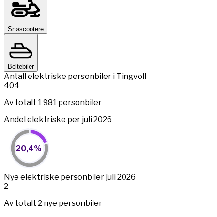
Snøscootere
Beltebiler
Antall elektriske personbiler i Tingvoll
404
Av totalt 1 981 personbiler
Andel elektriske per juli 2026
20,4%
20,4%
Pie chart with 2 slices.
View as data table, 20,4%
End of interactive chart.
Nye elektriske personbiler juli 2026
2
Av totalt 2 nye personbiler