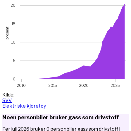
View as data table, Chart
20
The chart has 1 X axis displaying Time. Data ranges from 
The chart has 1 Y axis displaying prosent. Data ranges fro
15
prosent
10
5
0
2010
2015
2020
2025
End of interactive chart.
Kilde:
SVV
Elektriske kjøretøy
Noen personbiler bruker gass som drivstoff
Per juli 2026 bruker 0 personbiler gass som drivstoff i