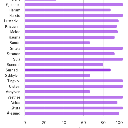
The chart has 1 Y axis displaying prosent. Data ranges fro
Gjemnes
Haram
Hareid
Hustadv…
Kristian…
Molde
Rauma
Sande
Smøla
Stranda
Sula
Sunndal
Surnad…
Sykkylv…
Tingvoll
Ulstein
Vanylven
Vestnes
Volda
Ørsta
Ålesund
0
20
40
60
80
100