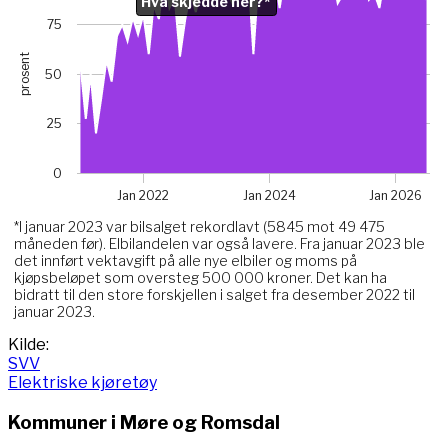
Hva skjedde her?*
Chart with 67 data points.
*I januar 2023 var bilsalget rekordlavt (5845 mot 49 475 m
75
View as data table, Chart
prosent
The chart has 1 X axis displaying Time. Data ranges from 
50
The chart has 1 Y axis displaying prosent. Data ranges fro
Chart annotations summary
25
Hva skjedde her?*. Related to Elektriske, data point 
0
Jan 2022
Jan 2024
Jan 2026
*I januar 2023 var bilsalget rekordlavt (5845 mot 49 475
måneden før). Elbilandelen var også lavere. Fra januar 2023 ble
det innført vektavgift på alle nye elbiler og moms på
kjøpsbeløpet som oversteg 500 000 kroner. Det kan ha
bidratt til den store forskjellen i salget fra desember 2022 til
januar 2023.
End of interactive chart.
Kilde:
SVV
Elektriske kjøretøy
Kommuner i
Møre og Romsdal