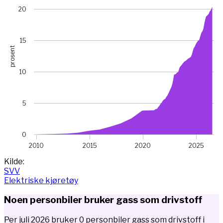
View as data table, Chart
20
The chart has 1 X axis displaying Time. Data ranges from 
The chart has 1 Y axis displaying prosent. Data ranges fro
15
prosent
10
5
0
2010
2015
2020
2025
End of interactive chart.
Kilde:
SVV
Elektriske kjøretøy
Noen personbiler bruker gass som drivstoff
Per juli 2026 bruker 0 personbiler gass som drivstoff i