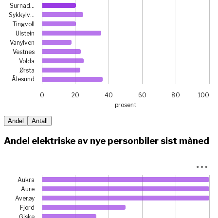
Surnad…
Sykkylv…
Tingvoll
Ulstein
Vanylven
Vestnes
Volda
Ørsta
Ålesund
0
20
40
60
80
100
prosent
End of interactive chart.
Andel
Antall
Andel elektriske av nye personbiler sist måned
Chart
Aukra
Bar chart with 26 bars.
Aure
Averøy
View as data table, Chart
Fjord
The chart has 1 X axis displaying categories.
Giske