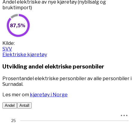
Andel elektriske av nye kjøretøy (nybilsalg og
bruktimport)
87,5%
87,5%
Pie chart with 2 slices.
View as data table, 87,5%
End of interactive chart.
Kilde:
SVV
Elektriske kjøretøy
Utvikling andel elektriske personbiler
Prosentandel elektriske personbiler av alle personbiler i
Surnadal.
Les mer om
kjøretøy i Norge
Andel
Antall
Chart
25
Chart with 78 data points.