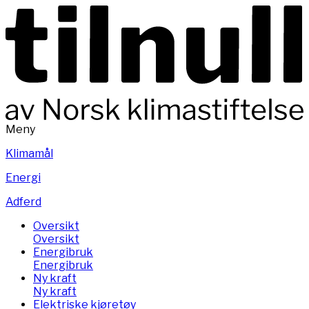
Meny
Klimamål
Energi
Adferd
Oversikt
Oversikt
Energibruk
Energibruk
Ny kraft
Ny kraft
Elektriske kjøretøy