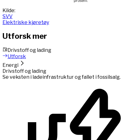
prosent
End of interactive chart.
Kilde:
SVV
Elektriske kjøretøy
Utforsk mer
Drivstoff og lading
Utforsk
Energi
Drivstoff og lading
Se veksten i ladeinfrastruktur og fallet i fossilsalg.