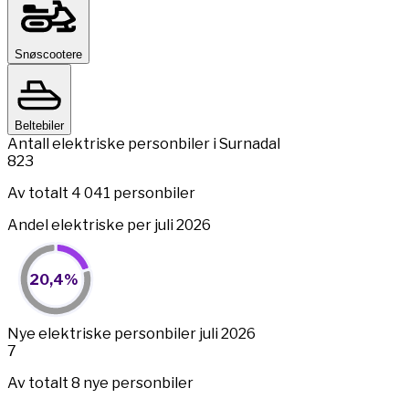
Snøscootere
Beltebiler
Antall elektriske personbiler i Surnadal
823
Av totalt 4 041 personbiler
Andel elektriske per juli 2026
20,4%
20,4%
Pie chart with 2 slices.
View as data table, 20,4%
End of interactive chart.
Nye elektriske personbiler juli 2026
7
Av totalt 8 nye personbiler