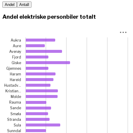
Andel
Antall
Andel elektriske personbiler totalt
Chart
Aukra
Bar chart with 26 bars.
Aure
Averøy
View as data table, Chart
Fjord
The chart has 1 X axis displaying categories.
Giske
The chart has 1 Y axis displaying prosent. Data ranges fr
Gjemnes
Haram
Hareid
Hustadv…
Kristian…
Molde
Rauma
Sande
Smøla
Stranda
Sula
Sunndal