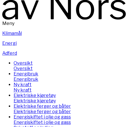
Meny
Klimamål
Energi
Adferd
Oversikt
Oversikt
Energibruk
Energibruk
Ny kraft
Ny kraft
Elektriske kjøretøy
Elektriske kjøretøy
Elektriske ferger og båter
Elektriske ferger og båter
Energiskiftet i olje og gass
Energiskiftet i olje og gass