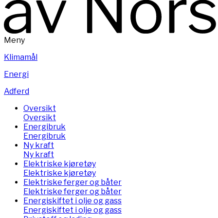
Meny
Klimamål
Energi
Adferd
Oversikt
Oversikt
Energibruk
Energibruk
Ny kraft
Ny kraft
Elektriske kjøretøy
Elektriske kjøretøy
Elektriske ferger og båter
Elektriske ferger og båter
Energiskiftet i olje og gass
Energiskiftet i olje og gass