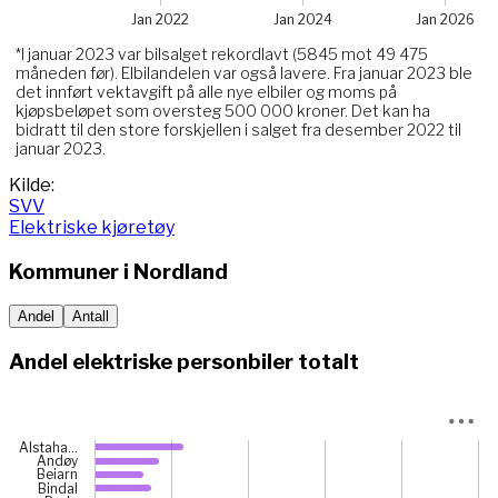
Jan 2022
Jan 2024
Jan 2026
*I januar 2023 var bilsalget rekordlavt (5845 mot 49 475
måneden før). Elbilandelen var også lavere. Fra januar 2023 ble
det innført vektavgift på alle nye elbiler og moms på
kjøpsbeløpet som oversteg 500 000 kroner. Det kan ha
bidratt til den store forskjellen i salget fra desember 2022 til
januar 2023.
End of interactive chart.
Kilde:
SVV
Elektriske kjøretøy
Kommuner i
Nordland
Andel
Antall
Andel elektriske personbiler totalt
Chart
Alstaha…
Andøy
Bar chart with 40 bars.
Beiarn
Bindal
View as data table, Chart