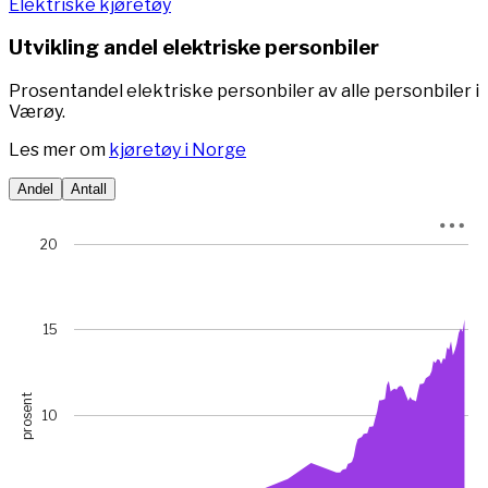
Elektriske kjøretøy
Utvikling andel elektriske personbiler
Prosentandel elektriske personbiler av alle personbiler i
Værøy.
Les mer om
kjøretøy i Norge
Andel
Antall
Chart
20
Chart with 78 data points.
View as data table, Chart
The chart has 1 X axis displaying Time. Data ranges from 
15
The chart has 1 Y axis displaying prosent. Data ranges fro
prosent
10