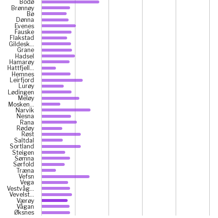
Bodø
The chart has 1 X axis displaying categories.
Brønnøy
Bø
The chart has 1 Y axis displaying prosent. Data ranges fr
Dønna
Evenes
Fauske
Flakstad
Gildesk…
Grane
Hadsel
Hamarøy
Hattfjell…
Hemnes
Leirfjord
Lurøy
Lødingen
Meløy
Mosken…
Narvik
Nesna
Rana
Rødøy
Røst
Saltdal
Sortland
Steigen
Sømna
Sørfold
Træna
Vefsn
Vega
Vestvåg…
Vevelst…
Værøy
Vågan
Øksnes