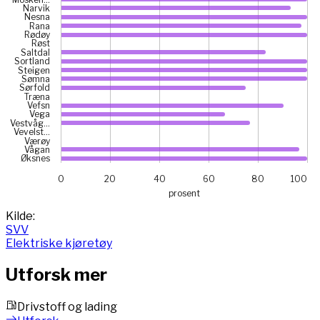
Narvik
Nesna
Rana
Rødøy
Røst
Saltdal
Sortland
Steigen
Sømna
Sørfold
Træna
Vefsn
Vega
Vestvåg…
Vevelst…
Værøy
Vågan
Øksnes
0
20
40
60
80
100
prosent
End of interactive chart.
Kilde:
SVV
Elektriske kjøretøy
Utforsk mer
Drivstoff og lading