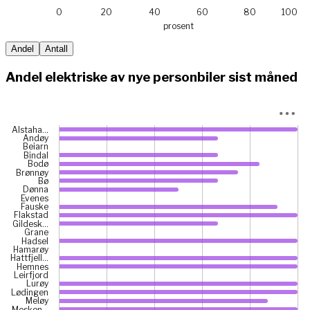
0
20
40
60
80
100
prosent
End of interactive chart.
Andel
Antall
Andel elektriske av nye personbiler sist måned
Chart
Alstaha…
Andøy
Bar chart with 40 bars.
Beiarn
Bindal
View as data table, Chart
Bodø
The chart has 1 X axis displaying categories.
Brønnøy
Bø
The chart has 1 Y axis displaying prosent. Data ranges from
Dønna
Evenes
Fauske
Flakstad
Gildesk…
Grane
Hadsel
Hamarøy
Hattfjell…
Hemnes
Leirfjord
Lurøy
Lødingen
Meløy
Mosken…