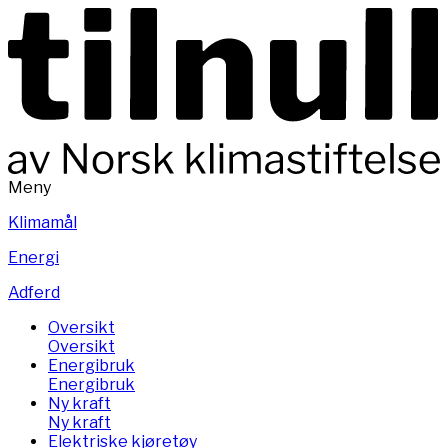
Meny
Klimamål
Energi
Adferd
Oversikt
Oversikt
Energibruk
Energibruk
Ny kraft
Ny kraft
Elektriske kjøretøy