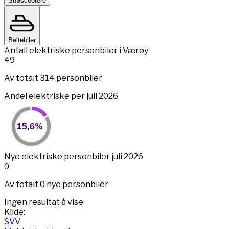
Snøscootere
Beltebiler
Antall elektriske personbiler i Værøy
49
Av totalt 314 personbiler
Andel elektriske per juli 2026
15,6%
15,6%
Pie chart with 2 slices.
View as data table, 15,6%
End of interactive chart.
Nye elektriske personbiler juli 2026
0
Av totalt 0 nye personbiler
Ingen resultat å vise
Kilde:
SVV