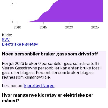
5
0
2010
2015
2020
2025
End of interactive chart.
Kilde:
SVV
Elektriske kjøretøy
Noen personbiler bruker gass som drivstoff
Per juli 2026 bruker 0 personbiler gass som drivstoff i
Værøy. Gassdrevne personbiler kan enten bruke fossil
gass eller biogass. Personbiler som bruker biogass
regnes som klimanøytrale.
Les mer om
kjøretøy i Norge
Hvor mange nye kjøretøy er elektriske per
måned?