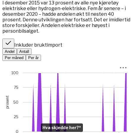
I desember 2015 var 13 prosent av alle nye kjøretøy
elektriske eller hydrogen-elektriske. Fem år senere – i
desember 2020 – hadde andelen økt til nesten 40
prosent. Denne utviklingen har fortsatt. Det er imidlertid
store forskjeller. Andelen elektriske er høyest i
personbilsalget.
Inkluder bruktimport
Andel
Antall
Per måned
Per år
Chart
100
Chart with 66 data points.
*I januar 2023 var bilsalget rekordlavt (5845 mot 49 475 m
75
View as data table, Chart
prosent
The chart has 1 X axis displaying Time. Data ranges from 
50
The chart has 1 Y axis displaying prosent. Data ranges from
Chart annotations summary
25
Hva skjedde her?*. Related to Elektriske, data point j
Hva skjedde her?*
0