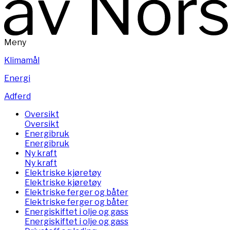
Meny
Klimamål
Energi
Adferd
Oversikt
Oversikt
Energibruk
Energibruk
Ny kraft
Ny kraft
Elektriske kjøretøy
Elektriske kjøretøy
Elektriske ferger og båter
Elektriske ferger og båter
Energiskiftet i olje og gass
Energiskiftet i olje og gass