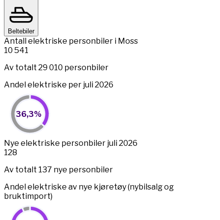
Beltebiler
Antall elektriske personbiler i Moss
10 541
Av totalt 29 010 personbiler
Andel elektriske per juli 2026
36,3%
36,3%
Pie chart with 2 slices.
View as data table, 36,3%
End of interactive chart.
Nye elektriske personbiler juli 2026
128
Av totalt 137 nye personbiler
Andel elektriske av nye kjøretøy (nybilsalg og
bruktimport)
93,4%