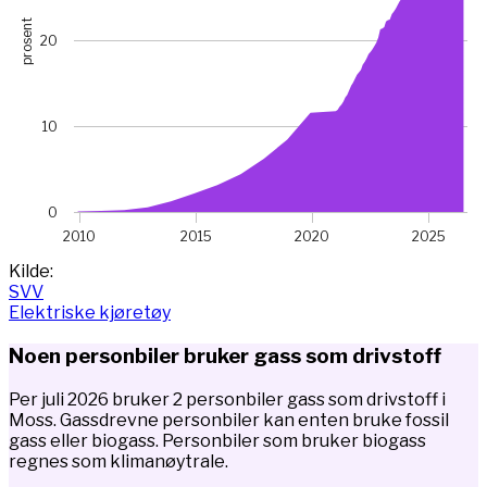
prosent
20
10
0
2010
2015
2020
2025
End of interactive chart.
Kilde:
SVV
Elektriske kjøretøy
Noen personbiler bruker gass som drivstoff
Per juli 2026 bruker 2 personbiler gass som drivstoff i
Moss. Gassdrevne personbiler kan enten bruke fossil
gass eller biogass. Personbiler som bruker biogass
regnes som klimanøytrale.