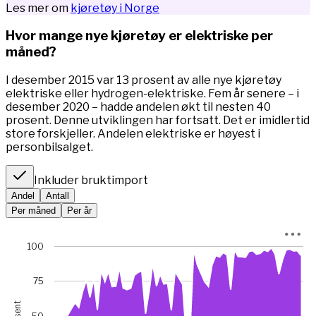
Les mer om
kjøretøy i Norge
Hvor mange nye kjøretøy er elektriske per
måned?
I desember 2015 var 13 prosent av alle nye kjøretøy
elektriske eller hydrogen-elektriske. Fem år senere – i
desember 2020 – hadde andelen økt til nesten 40
prosent. Denne utviklingen har fortsatt. Det er imidlertid
store forskjeller. Andelen elektriske er høyest i
personbilsalget.
Inkluder bruktimport
Andel
Antall
Per måned
Per år
Chart
100
Chart with 67 data points.
*I januar 2023 var bilsalget rekordlavt (5845 mot 49 475 m
75
View as data table, Chart
The chart has 1 X axis displaying Time. Data ranges from 