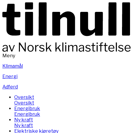
Meny
Klimamål
Energi
Adferd
Oversikt
Oversikt
Energibruk
Energibruk
Ny kraft
Ny kraft
Elektriske kjøretøy