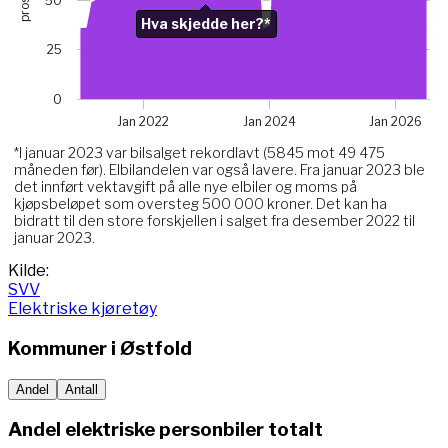
prosent
50
The chart has 1 Y axis displaying prosent. Data ranges fro
Hva skjedde her?*
Chart annotations summary
25
Hva skjedde her?*. Related to Elektriske, data point 
0
Jan 2022
Jan 2024
Jan 2026
*I januar 2023 var bilsalget rekordlavt (5845 mot 49 475
måneden før). Elbilandelen var også lavere. Fra januar 2023 ble
det innført vektavgift på alle nye elbiler og moms på
kjøpsbeløpet som oversteg 500 000 kroner. Det kan ha
bidratt til den store forskjellen i salget fra desember 2022 til
januar 2023.
End of interactive chart.
Kilde:
SVV
Elektriske kjøretøy
Kommuner i
Østfold
Andel
Antall
Andel elektriske personbiler totalt