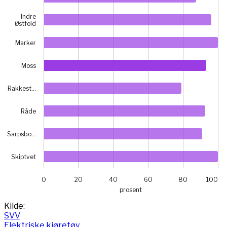
Indre
Østfold
Marker
Moss
Rakkest…
Råde
Sarpsbo…
Skiptvet
0
20
40
60
80
100
prosent
End of interactive chart.
Kilde:
SVV
Elektriske kjøretøy