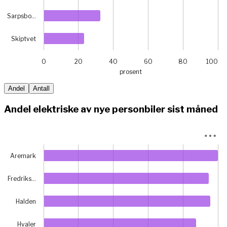
Sarpsbo…
Skiptvet
0
20
40
60
80
100
prosent
End of interactive chart.
Andel
Antall
Andel elektriske av nye personbiler sist måned
Chart
Aremark
Bar chart with 11 bars.
View as data table, Chart
The chart has 1 X axis displaying categories.
Fredriks…
The chart has 1 Y axis displaying prosent. Data ranges fr
Halden
Hvaler