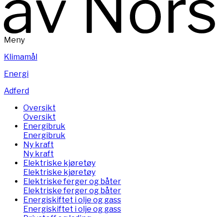
Meny
Klimamål
Energi
Adferd
Oversikt
Oversikt
Energibruk
Energibruk
Ny kraft
Ny kraft
Elektriske kjøretøy
Elektriske kjøretøy
Elektriske ferger og båter
Elektriske ferger og båter
Energiskiftet i olje og gass
Energiskiftet i olje og gass