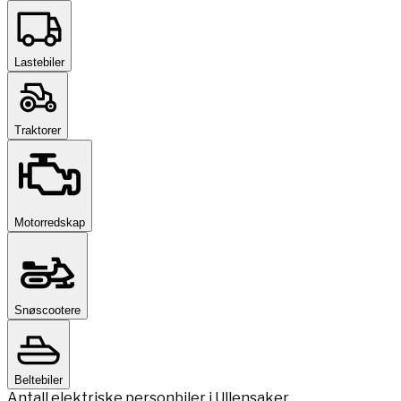
Lastebiler
Traktorer
Motorredskap
Snøscootere
Beltebiler
Antall elektriske personbiler i Ullensaker