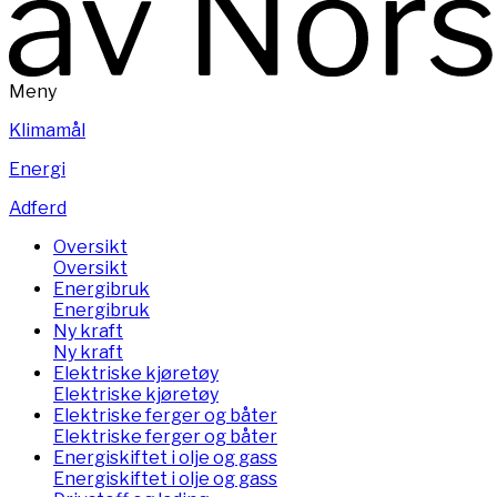
Meny
Klimamål
Energi
Adferd
Oversikt
Oversikt
Energibruk
Energibruk
Ny kraft
Ny kraft
Elektriske kjøretøy
Elektriske kjøretøy
Elektriske ferger og båter
Elektriske ferger og båter
Energiskiftet i olje og gass
Energiskiftet i olje og gass