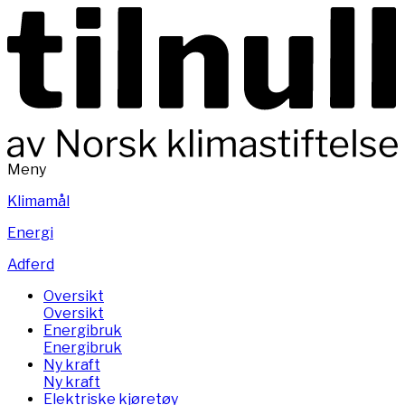
Meny
Klimamål
Energi
Adferd
Oversikt
Oversikt
Energibruk
Energibruk
Ny kraft
Ny kraft
Elektriske kjøretøy