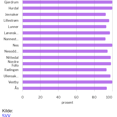
Gjerdrum
Hurdal
Jevnaker
Lillestrøm
Lunner
Lørensk…
Nannest…
Nes
Nesodd…
Nittedal
Nordre
Follo
Rælingen
Ullensak…
Vestby
Ås
0
20
40
60
80
100
prosent
End of interactive chart.
Kilde:
SVV