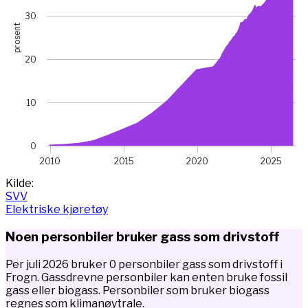
30
prosent
20
10
0
2010
2015
2020
2025
End of interactive chart.
Kilde:
SVV
Elektriske kjøretøy
Noen personbiler bruker gass som drivstoff
Per juli 2026 bruker 0 personbiler gass som drivstoff i
Frogn. Gassdrevne personbiler kan enten bruke fossil
gass eller biogass. Personbiler som bruker biogass
regnes som klimanøytrale.