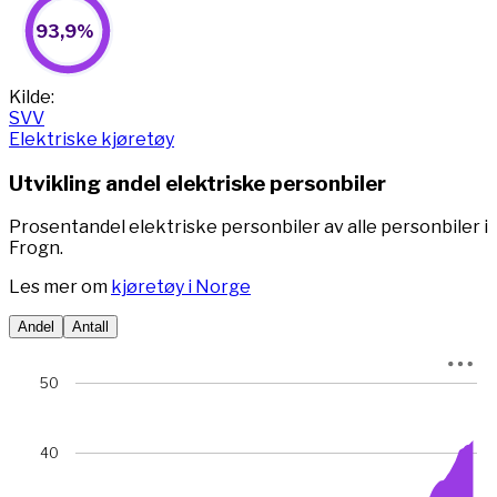
93,9%
93,9%
Pie chart with 2 slices.
View as data table, 93,9%
End of interactive chart.
Kilde:
SVV
Elektriske kjøretøy
Utvikling andel elektriske personbiler
Prosentandel elektriske personbiler av alle personbiler i
Frogn.
Les mer om
kjøretøy i Norge
Andel
Antall
Chart
50
Chart with 78 data points.
View as data table, Chart
40
The chart has 1 X axis displaying Time. Data ranges from 
The chart has 1 Y axis displaying prosent. Data ranges fro