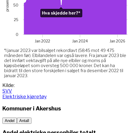
prosent
The chart has 1 X axis displaying Time. Data ranges from 
50
The chart has 1 Y axis displaying prosent. Data ranges fro
Chart annotations summary
Hva skjedde her?*
25
Hva skjedde her?*. Related to Elektriske, data point j
0
Jan 2022
Jan 2024
Jan 2026
*I januar 2023 var bilsalget rekordlavt (5845 mot 49 475
måneden før). Elbilandelen var også lavere. Fra januar 2023 ble
det innført vektavgift på alle nye elbiler og moms på
kjøpsbeløpet som oversteg 500 000 kroner. Det kan ha
bidratt til den store forskjellen i salget fra desember 2022 til
januar 2023.
End of interactive chart.
Kilde:
SVV
Elektriske kjøretøy
Kommuner i
Akershus
Andel
Antall
Andel elektriske personbiler totalt