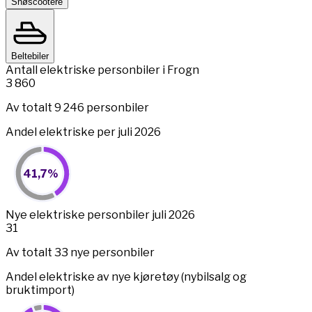
Snøscootere
Beltebiler
Antall elektriske personbiler i Frogn
3 860
Av totalt 9 246 personbiler
Andel elektriske per juli 2026
41,7%
41,7%
Pie chart with 2 slices.
View as data table, 41,7%
End of interactive chart.
Nye elektriske personbiler juli 2026
31
Av totalt 33 nye personbiler
Andel elektriske av nye kjøretøy (nybilsalg og
bruktimport)