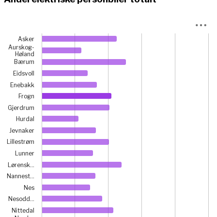
Chart
Asker
Bar chart with 21 bars.
Aurskog-
Høland
View as data table, Chart
Bærum
The chart has 1 X axis displaying categories.
Eidsvoll
The chart has 1 Y axis displaying prosent. Data ranges fro
Enebakk
Frogn
Gjerdrum
Hurdal
Jevnaker
Lillestrøm
Lunner
Lørensk…
Nannest…
Nes
Nesodd…
Nittedal