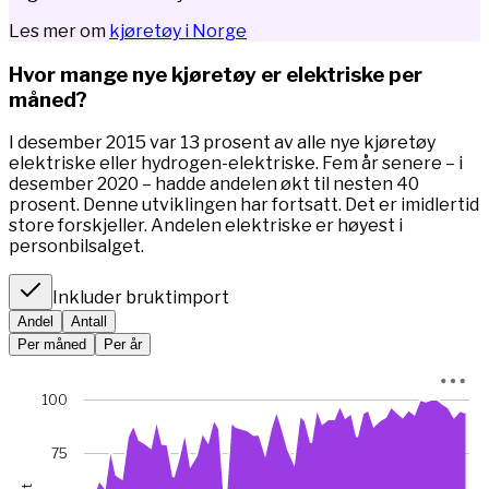
Les mer om
kjøretøy i Norge
Hvor mange nye kjøretøy er elektriske per
måned?
I desember 2015 var 13 prosent av alle nye kjøretøy
elektriske eller hydrogen-elektriske. Fem år senere – i
desember 2020 – hadde andelen økt til nesten 40
prosent. Denne utviklingen har fortsatt. Det er imidlertid
store forskjeller. Andelen elektriske er høyest i
personbilsalget.
Inkluder bruktimport
Andel
Antall
Per måned
Per år
Chart
100
Chart with 67 data points.
*I januar 2023 var bilsalget rekordlavt (5845 mot 49 475 m
75
View as data table, Chart