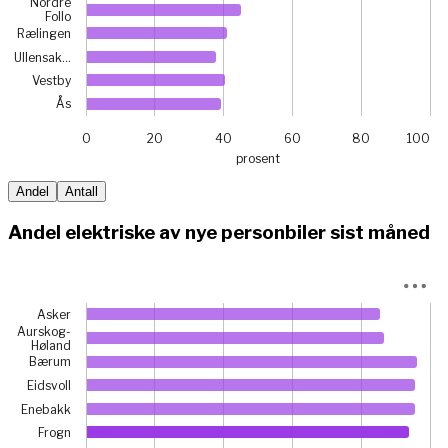
Nordre
Follo
Rælingen
Ullensak…
Vestby
Ås
0
20
40
60
80
100
prosent
End of interactive chart.
Andel
Antall
Andel elektriske av nye personbiler sist måned
Chart
Asker
Bar chart with 21 bars.
Aurskog-
Høland
View as data table, Chart
Bærum
The chart has 1 X axis displaying categories.
Eidsvoll
The chart has 1 Y axis displaying prosent. Data ranges fr
Enebakk
Frogn