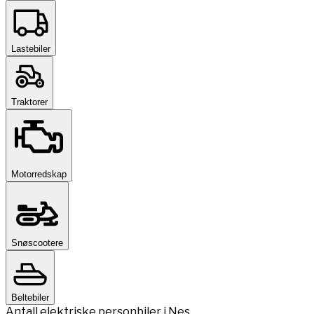
Lastebiler
Traktorer
Motorredskap
Snøscootere
Beltebiler
Antall elektriske personbiler i Nes