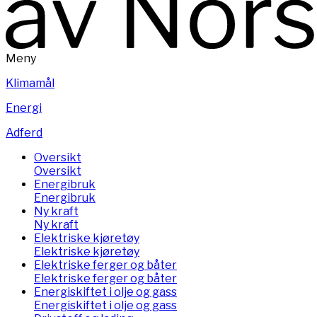
Meny
Klimamål
Energi
Adferd
Oversikt
Oversikt
Energibruk
Energibruk
Ny kraft
Ny kraft
Elektriske kjøretøy
Elektriske kjøretøy
Elektriske ferger og båter
Elektriske ferger og båter
Energiskiftet i olje og gass
Energiskiftet i olje og gass