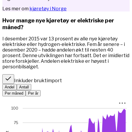
Les mer om
kjøretøy i Norge
Hvor mange nye kjøretøy er elektriske per
måned?
I desember 2015 var 13 prosent av alle nye kjøretøy
elektriske eller hydrogen-elektriske. Fem år senere – i
desember 2020 – hadde andelen økt til nesten 40
prosent. Denne utviklingen har fortsatt. Det er imidlertid
store forskjeller. Andelen elektriske er høyest i
personbilsalget.
Inkluder bruktimport
Andel
Antall
Per måned
Per år
Chart
100
Chart with 67 data points.
*I januar 2023 var bilsalget rekordlavt (5845 mot 49 475 m
75
View as data table, Chart