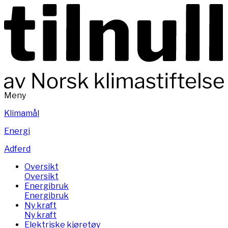
Meny
Klimamål
Energi
Adferd
Oversikt
Oversikt
Energibruk
Energibruk
Ny kraft
Ny kraft
Elektriske kjøretøy