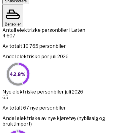
Snøscootere
Beltebiler
Antall elektriske personbiler i Løten
4 607
Av totalt 10 765 personbiler
Andel elektriske per juli 2026
42,8%
42,8%
Pie chart with 2 slices.
View as data table, 42,8%
End of interactive chart.
Nye elektriske personbiler juli 2026
65
Av totalt 67 nye personbiler
Andel elektriske av nye kjøretøy (nybilsalg og
bruktimport)