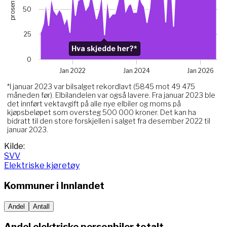
prosent
The chart has 1 X axis displaying Time. Data ranges from 
50
The chart has 1 Y axis displaying prosent. Data ranges fro
Chart annotations summary
25
Hva skjedde her?*. Related to Elektriske, data point j
Hva skjedde her?*
0
Jan 2022
Jan 2024
Jan 2026
*I januar 2023 var bilsalget rekordlavt (5845 mot 49 475
måneden før). Elbilandelen var også lavere. Fra januar 2023 ble
det innført vektavgift på alle nye elbiler og moms på
kjøpsbeløpet som oversteg 500 000 kroner. Det kan ha
bidratt til den store forskjellen i salget fra desember 2022 til
januar 2023.
End of interactive chart.
Kilde:
SVV
Elektriske kjøretøy
Kommuner i
Innlandet
Andel
Antall
Andel elektriske personbiler totalt