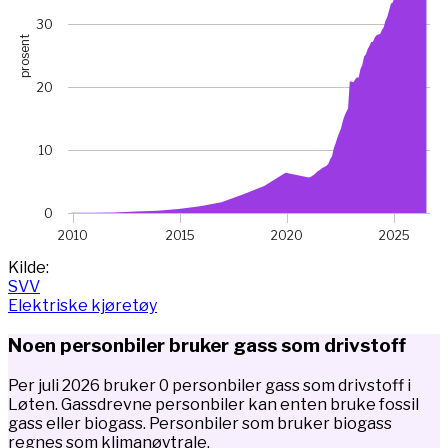
30
prosent
20
10
0
2010
2015
2020
2025
End of interactive chart.
Kilde:
SVV
Elektriske kjøretøy
Noen personbiler bruker gass som drivstoff
Per juli 2026 bruker 0 personbiler gass som drivstoff i
Løten. Gassdrevne personbiler kan enten bruke fossil
gass eller biogass. Personbiler som bruker biogass
regnes som klimanøytrale.