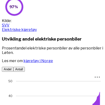
97%
97%
Pie chart with 2 slices.
View as data table, 97%
End of interactive chart.
Kilde:
SVV
Elektriske kjøretøy
Utvikling andel elektriske personbiler
Prosentandel elektriske personbiler av alle personbiler i
Løten.
Les mer om
kjøretøy i Norge
Andel
Antall
Chart
50
Chart with 78 data points.
View as data table, Chart
40
The chart has 1 X axis displaying Time. Data ranges from 
The chart has 1 Y axis displaying prosent. Data ranges fro