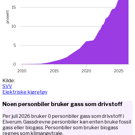
15
prosent
10
5
0
2010
2015
2020
2025
End of interactive chart.
Kilde:
SVV
Elektriske kjøretøy
Noen personbiler bruker gass som drivstoff
Per juli 2026 bruker 0 personbiler gass som drivstoff i
Elverum. Gassdrevne personbiler kan enten bruke fossil
gass eller biogass. Personbiler som bruker biogass
regnes som klimanøytrale.