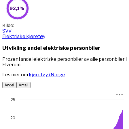
92,1%
92,1%
Pie chart with 2 slices.
View as data table, 92,1%
End of interactive chart.
Kilde:
SVV
Elektriske kjøretøy
Utvikling andel elektriske personbiler
Prosentandel elektriske personbiler av alle personbiler i
Elverum.
Les mer om
kjøretøy i Norge
Andel
Antall
Chart
25
Chart with 78 data points.
View as data table, Chart
20
The chart has 1 X axis displaying Time. Data ranges from 
The chart has 1 Y axis displaying prosent. Data ranges fro