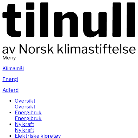
Meny
Klimamål
Energi
Adferd
Oversikt
Oversikt
Energibruk
Energibruk
Ny kraft
Ny kraft
Elektriske kjøretøy