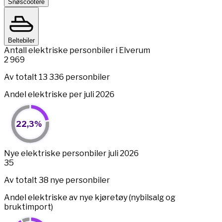
Snøscootere
Beltebiler
Antall elektriske personbiler i Elverum
2 969
Av totalt 13 336 personbiler
Andel elektriske per juli 2026
22,3%
22,3%
Pie chart with 2 slices.
View as data table, 22,3%
End of interactive chart.
Nye elektriske personbiler juli 2026
35
Av totalt 38 nye personbiler
Andel elektriske av nye kjøretøy (nybilsalg og
bruktimport)