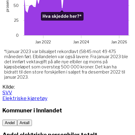
prosent
The chart has 1 X axis displaying Time. Data ranges from 
50
The chart has 1 Y axis displaying prosent. Data ranges fro
Chart annotations summary
Hva skjedde her?*
25
Hva skjedde her?*. Related to Elektriske, data point 
0
Jan 2022
Jan 2024
Jan 2026
*I januar 2023 var bilsalget rekordlavt (5845 mot 49 475
måneden før). Elbilandelen var også lavere. Fra januar 2023 ble
det innført vektavgift på alle nye elbiler og moms på
kjøpsbeløpet som oversteg 500 000 kroner. Det kan ha
bidratt til den store forskjellen i salget fra desember 2022 til
januar 2023.
End of interactive chart.
Kilde:
SVV
Elektriske kjøretøy
Kommuner i
Innlandet
Andel
Antall
Andel elektriske personbiler totalt