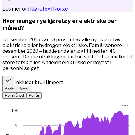
Les mer om
kjøretøy i Norge
Hvor mange nye kjøretøy er elektriske per
måned?
I desember 2015 var 13 prosent av alle nye kjøretøy
elektriske eller hydrogen-elektriske. Fem år senere – i
desember 2020 – hadde andelen økt til nesten 40
prosent. Denne utviklingen har fortsatt. Det er imidlertid
store forskjeller. Andelen elektriske er høyest i
personbilsalget.
Inkluder bruktimport
Andel
Antall
Per måned
Per år
Chart
100
Chart with 67 data points.
*I januar 2023 var bilsalget rekordlavt (5845 mot 49 475 m
75
View as data table, Chart