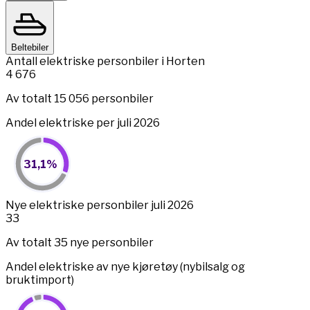
Beltebiler
Antall elektriske personbiler i Horten
4 676
Av totalt 15 056 personbiler
Andel elektriske per juli 2026
31,1%
31,1%
Pie chart with 2 slices.
View as data table, 31,1%
End of interactive chart.
Nye elektriske personbiler juli 2026
33
Av totalt 35 nye personbiler
Andel elektriske av nye kjøretøy (nybilsalg og
bruktimport)
94,3%