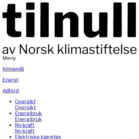
Meny
Klimamål
Energi
Adferd
Oversikt
Oversikt
Energibruk
Energibruk
Ny kraft
Ny kraft
Elektriske kjøretøy