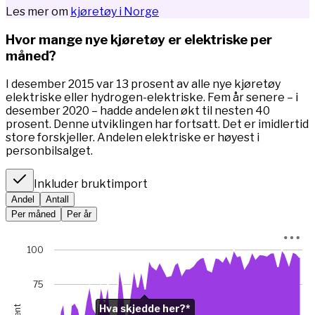
Les mer om
kjøretøy i Norge
Hvor mange nye kjøretøy er elektriske per
måned?
I desember 2015 var 13 prosent av alle nye kjøretøy
elektriske eller hydrogen-elektriske. Fem år senere – i
desember 2020 – hadde andelen økt til nesten 40
prosent. Denne utviklingen har fortsatt. Det er imidlertid
store forskjeller. Andelen elektriske er høyest i
personbilsalget.
Inkluder bruktimport
Andel
Antall
Per måned
Per år
Chart
100
Chart with 67 data points.
*I januar 2023 var bilsalget rekordlavt (5845 mot 49 475 m
75
View as data table, Chart
Hva skjedde her?*
The chart has 1 X axis displaying Time. Data ranges from 