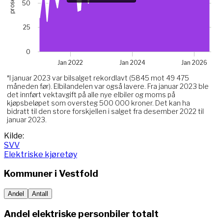
prosent
50
The chart has 1 Y axis displaying prosent. Data ranges fro
Chart annotations summary
25
Hva skjedde her?*. Related to Elektriske, data point 
0
Jan 2022
Jan 2024
Jan 2026
*I januar 2023 var bilsalget rekordlavt (5845 mot 49 475
måneden før). Elbilandelen var også lavere. Fra januar 2023 ble
det innført vektavgift på alle nye elbiler og moms på
kjøpsbeløpet som oversteg 500 000 kroner. Det kan ha
bidratt til den store forskjellen i salget fra desember 2022 til
januar 2023.
End of interactive chart.
Kilde:
SVV
Elektriske kjøretøy
Kommuner i
Vestfold
Andel
Antall
Andel elektriske personbiler totalt