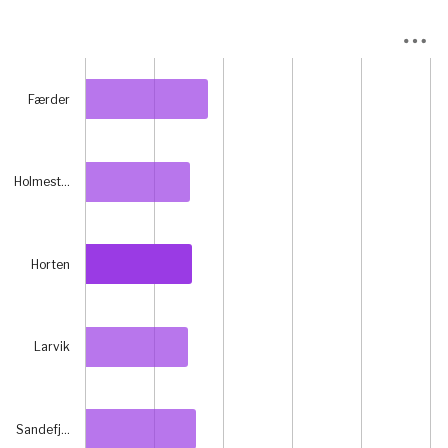
Chart
Bar chart with 6 bars.
Færder
View as data table, Chart
The chart has 1 X axis displaying categories.
The chart has 1 Y axis displaying prosent. Data ranges fr
Holmest…
Horten
Larvik
Sandefj…