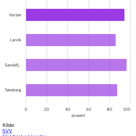
Horten
Larvik
Sandefj…
Tønsberg
0
20
40
60
80
100
prosent
End of interactive chart.
Kilde:
SVV