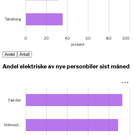
Tønsberg
0
20
40
60
80
100
prosent
End of interactive chart.
Andel
Antall
Andel elektriske av nye personbiler sist måned
Chart
Bar chart with 6 bars.
Færder
View as data table, Chart
The chart has 1 X axis displaying categories.
The chart has 1 Y axis displaying prosent. Data ranges fr
Holmest…