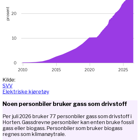
prosent
20
10
0
2010
2015
2020
2025
End of interactive chart.
Kilde:
SVV
Elektriske kjøretøy
Noen personbiler bruker gass som drivstoff
Per juli 2026 bruker 77 personbiler gass som drivstoff i
Horten. Gassdrevne personbiler kan enten bruke fossil
gass eller biogass. Personbiler som bruker biogass
regnes som klimanøytrale.