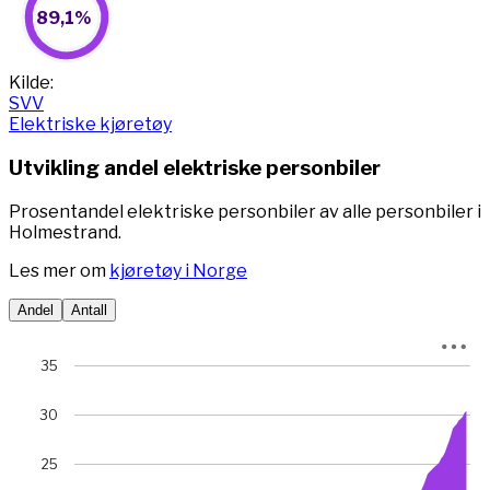
89,1%
Pie chart with 2 slices.
View as data table, 89,1%
End of interactive chart.
Kilde:
SVV
Elektriske kjøretøy
Utvikling andel elektriske personbiler
Prosentandel elektriske personbiler av alle personbiler i
Holmestrand.
Les mer om
kjøretøy i Norge
Andel
Antall
Chart
35
Chart with 78 data points.
30
View as data table, Chart
The chart has 1 X axis displaying Time. Data ranges from 
The chart has 1 Y axis displaying prosent. Data ranges fro
25