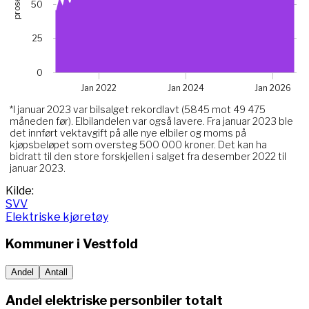
prosent
50
The chart has 1 Y axis displaying prosent. Data ranges fro
Chart annotations summary
25
Hva skjedde her?*. Related to Elektriske, data point 
0
Jan 2022
Jan 2024
Jan 2026
*I januar 2023 var bilsalget rekordlavt (5845 mot 49 475
måneden før). Elbilandelen var også lavere. Fra januar 2023 ble
det innført vektavgift på alle nye elbiler og moms på
kjøpsbeløpet som oversteg 500 000 kroner. Det kan ha
bidratt til den store forskjellen i salget fra desember 2022 til
januar 2023.
End of interactive chart.
Kilde:
SVV
Elektriske kjøretøy
Kommuner i
Vestfold
Andel
Antall
Andel elektriske personbiler totalt