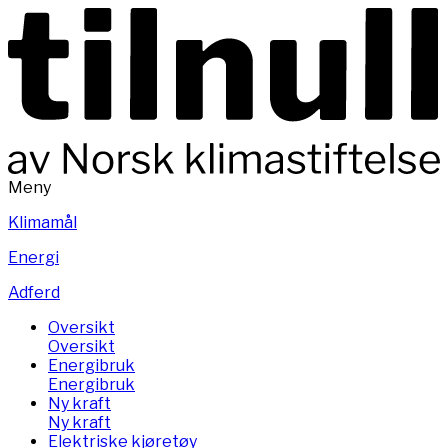
Meny
Klimamål
Energi
Adferd
Oversikt
Oversikt
Energibruk
Energibruk
Ny kraft
Ny kraft
Elektriske kjøretøy