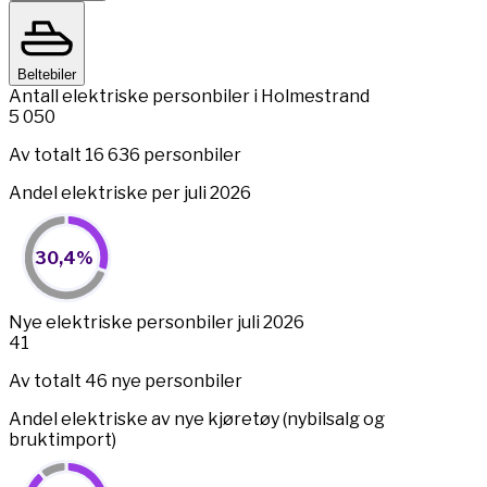
Beltebiler
Antall elektriske personbiler i Holmestrand
5 050
Av totalt 16 636 personbiler
Andel elektriske per juli 2026
30,4%
30,4%
Pie chart with 2 slices.
View as data table, 30,4%
End of interactive chart.
Nye elektriske personbiler juli 2026
41
Av totalt 46 nye personbiler
Andel elektriske av nye kjøretøy (nybilsalg og
bruktimport)
89,1%