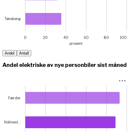
Tønsberg
0
20
40
60
80
100
prosent
End of interactive chart.
Andel
Antall
Andel elektriske av nye personbiler sist måned
Chart
Bar chart with 6 bars.
Færder
View as data table, Chart
The chart has 1 X axis displaying categories.
The chart has 1 Y axis displaying prosent. Data ranges fr
Holmest…