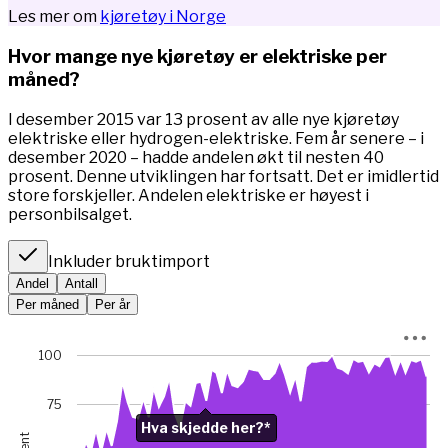
Les mer om
kjøretøy i Norge
Hvor mange nye kjøretøy er elektriske per
måned?
I desember 2015 var 13 prosent av alle nye kjøretøy
elektriske eller hydrogen-elektriske. Fem år senere – i
desember 2020 – hadde andelen økt til nesten 40
prosent. Denne utviklingen har fortsatt. Det er imidlertid
store forskjeller. Andelen elektriske er høyest i
personbilsalget.
Inkluder bruktimport
Andel
Antall
Per måned
Per år
Chart
100
Chart with 67 data points.
*I januar 2023 var bilsalget rekordlavt (5845 mot 49 475 m
75
View as data table, Chart
Hva skjedde her?*
The chart has 1 X axis displaying Time. Data ranges from 