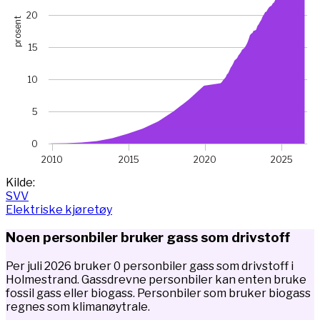
20
prosent
15
10
5
0
2010
2015
2020
2025
End of interactive chart.
Kilde:
SVV
Elektriske kjøretøy
Noen personbiler bruker gass som drivstoff
Per juli 2026 bruker 0 personbiler gass som drivstoff i
Holmestrand. Gassdrevne personbiler kan enten bruke
fossil gass eller biogass. Personbiler som bruker biogass
regnes som klimanøytrale.