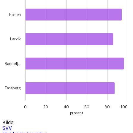
Horten
Larvik
Sandefj…
Tønsberg
0
20
40
60
80
100
prosent
End of interactive chart.
Kilde:
SVV