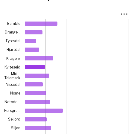
Chart
Bamble
Bar chart with 17 bars.
Drange…
View as data table, Chart
The chart has 1 X axis displaying categories.
Fyresdal
The chart has 1 Y axis displaying prosent. Data ranges fr
Hjartdal
Kragerø
Kviteseid
Midt-
Telemark
Nissedal
Nome
Notodd…
Porsgru…
Seljord
Siljan