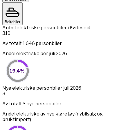
Beltebiler
Antall elektriske personbiler i Kviteseid
319
Av totalt 1 646 personbiler
Andel elektriske per juli 2026
19,4%
19,4%
Pie chart with 2 slices.
View as data table, 19,4%
End of interactive chart.
Nye elektriske personbiler juli 2026
3
Av totalt 3 nye personbiler
Andel elektriske av nye kjøretøy (nybilsalg og
bruktimport)