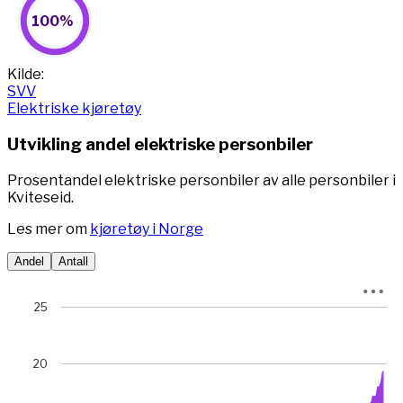
100%
100%
Pie chart with 2 slices.
View as data table, 100%
End of interactive chart.
Kilde:
SVV
Elektriske kjøretøy
Utvikling andel elektriske personbiler
Prosentandel elektriske personbiler av alle personbiler i
Kviteseid.
Les mer om
kjøretøy i Norge
Andel
Antall
Chart
25
Chart with 78 data points.
View as data table, Chart
20
The chart has 1 X axis displaying Time. Data ranges from 
The chart has 1 Y axis displaying prosent. Data ranges fro