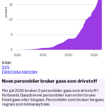
15
prosent
10
5
0
2010
2015
2020
2025
End of interactive chart.
Kilde:
SVV
Elektriske kjøretøy
Noen personbiler bruker gass som drivstoff
Per juli 2026 bruker 0 personbiler gass som drivstoff i
Kviteseid. Gassdrevne personbiler kan enten bruke
fossil gass eller biogass. Personbiler som bruker biogass
regnes som klimanøytrale.