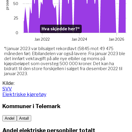
prosent
The chart has 1 X axis displaying Time. Data ranges from 
50
The chart has 1 Y axis displaying prosent. Data ranges from
Chart annotations summary
25
Hva skjedde her?*. Related to Elektriske, data point j
Hva skjedde her?*
0
Jan 2022
Jan 2024
Jan 2026
*I januar 2023 var bilsalget rekordlavt (5845 mot 49 475
måneden før). Elbilandelen var også lavere. Fra januar 2023 ble
det innført vektavgift på alle nye elbiler og moms på
kjøpsbeløpet som oversteg 500 000 kroner. Det kan ha
bidratt til den store forskjellen i salget fra desember 2022 til
januar 2023.
End of interactive chart.
Kilde:
SVV
Elektriske kjøretøy
Kommuner i
Telemark
Andel
Antall
Andel elektriske personbiler totalt