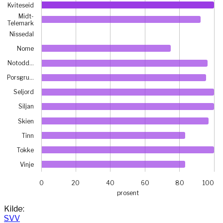
Kviteseid
Midt-
Telemark
Nissedal
Nome
Notodd…
Porsgru…
Seljord
Siljan
Skien
Tinn
Tokke
Vinje
0
20
40
60
80
100
prosent
End of interactive chart.
Kilde:
SVV