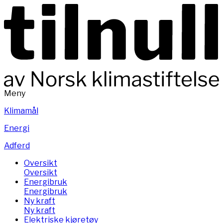
Meny
Klimamål
Energi
Adferd
Oversikt
Oversikt
Energibruk
Energibruk
Ny kraft
Ny kraft
Elektriske kjøretøy