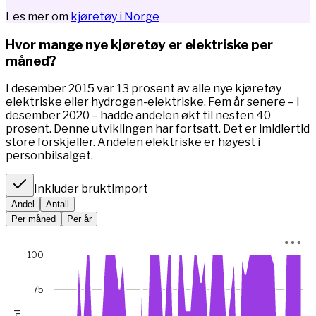
Les mer om
kjøretøy i Norge
Hvor mange nye kjøretøy er elektriske per
måned?
I desember 2015 var 13 prosent av alle nye kjøretøy
elektriske eller hydrogen-elektriske. Fem år senere – i
desember 2020 – hadde andelen økt til nesten 40
prosent. Denne utviklingen har fortsatt. Det er imidlertid
store forskjeller. Andelen elektriske er høyest i
personbilsalget.
Inkluder bruktimport
Andel
Antall
Per måned
Per år
Chart
100
Chart with 67 data points.
*I januar 2023 var bilsalget rekordlavt (5845 mot 49 475 m
75
View as data table, Chart