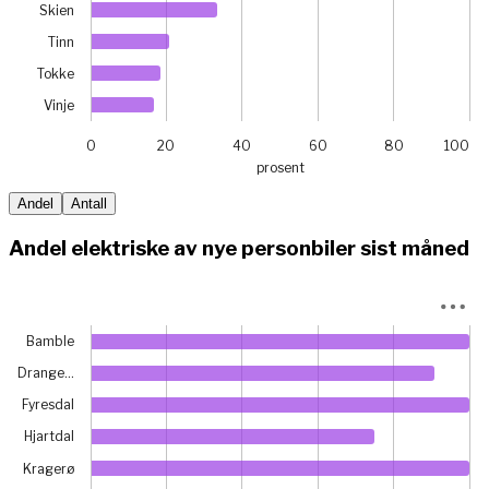
Skien
Tinn
Tokke
Vinje
0
20
40
60
80
100
prosent
End of interactive chart.
Andel
Antall
Andel elektriske av nye personbiler sist måned
Chart
Bamble
Bar chart with 17 bars.
Drange…
View as data table, Chart
The chart has 1 X axis displaying categories.
Fyresdal
The chart has 1 Y axis displaying prosent. Data ranges from
Hjartdal
Kragerø