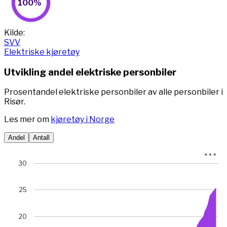
100%
Pie chart with 2 slices.
View as data table, 100%
End of interactive chart.
Kilde:
SVV
Elektriske kjøretøy
Utvikling andel elektriske personbiler
Prosentandel elektriske personbiler av alle personbiler i
Risør.
Les mer om
kjøretøy i Norge
Andel
Antall
Chart
30
Chart with 78 data points.
View as data table, Chart
25
The chart has 1 X axis displaying Time. Data ranges from 
The chart has 1 Y axis displaying prosent. Data ranges fro
20