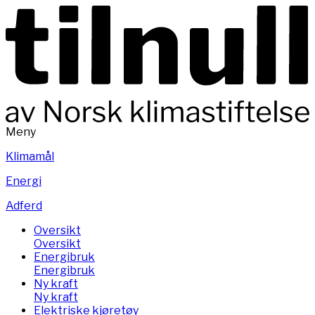
Meny
Klimamål
Energi
Adferd
Oversikt
Oversikt
Energibruk
Energibruk
Ny kraft
Ny kraft
Elektriske kjøretøy