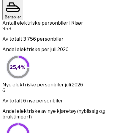
Beltebiler
Antall elektriske personbiler i Risør
953
Av totalt 3 756 personbiler
Andel elektriske per juli 2026
25,4%
25,4%
Pie chart with 2 slices.
View as data table, 25,4%
End of interactive chart.
Nye elektriske personbiler juli 2026
6
Av totalt 6 nye personbiler
Andel elektriske av nye kjøretøy (nybilsalg og
bruktimport)
100%