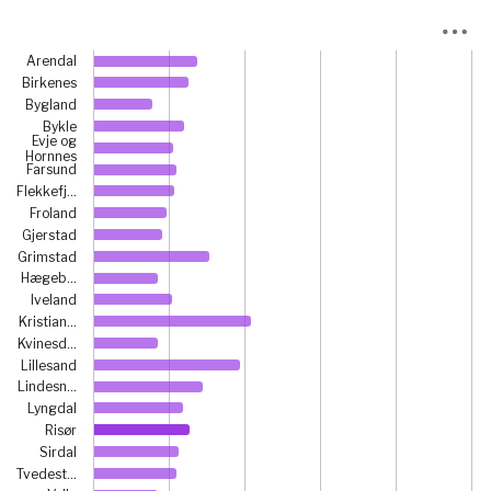
Chart
Arendal
Bar chart with 25 bars.
Birkenes
View as data table, Chart
Bygland
The chart has 1 X axis displaying categories.
Bykle
Evje og
The chart has 1 Y axis displaying prosent. Data ranges fro
Hornnes
Farsund
Flekkefj…
Froland
Gjerstad
Grimstad
Hægeb…
Iveland
Kristian…
Kvinesd…
Lillesand
Lindesn…
Lyngdal
Risør
Sirdal
Tvedest…