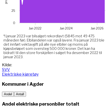
The chart has 1 Y axis displaying prosent. Data ranges fro
Chart annotations summary
25
Hva skjedde her?*. Related to Elektriske, data point 
0
Jan 2022
Jan 2024
Jan 2026
*I januar 2023 var bilsalget rekordlavt (5845 mot 49 475
måneden før). Elbilandelen var også lavere. Fra januar 2023 ble
det innført vektavgift på alle nye elbiler og moms på
kjøpsbeløpet som oversteg 500 000 kroner. Det kan ha
bidratt til den store forskjellen i salget fra desember 2022 til
januar 2023.
End of interactive chart.
Kilde:
SVV
Elektriske kjøretøy
Kommuner i
Agder
Andel
Antall
Andel elektriske personbiler totalt