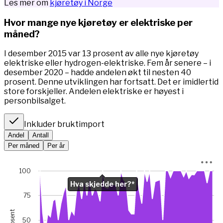
Les mer om
kjøretøy i Norge
Hvor mange nye kjøretøy er elektriske per
måned?
I desember 2015 var 13 prosent av alle nye kjøretøy
elektriske eller hydrogen-elektriske. Fem år senere – i
desember 2020 – hadde andelen økt til nesten 40
prosent. Denne utviklingen har fortsatt. Det er imidlertid
store forskjeller. Andelen elektriske er høyest i
personbilsalget.
Inkluder bruktimport
Andel
Antall
Per måned
Per år
Chart
100
Hva skjedde her?*
Chart with 67 data points.
*I januar 2023 var bilsalget rekordlavt (5845 mot 49 475 m
75
View as data table, Chart
prosent
The chart has 1 X axis displaying Time. Data ranges from 
50