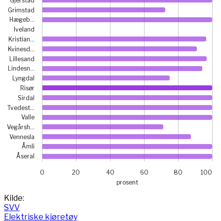
Gjerstad
Grimstad
Hægeb…
Iveland
Kristian…
Kvinesd…
Lillesand
Lindesn…
Lyngdal
Risør
Sirdal
Tvedest…
Valle
Vegårsh…
Vennesla
Åmli
Åseral
0
20
40
60
80
100
prosent
End of interactive chart.
Kilde:
SVV
Elektriske kjøretøy