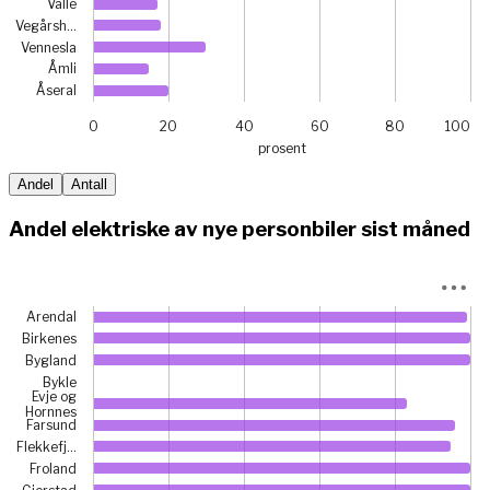
Valle
Vegårsh…
Vennesla
Åmli
Åseral
0
20
40
60
80
100
prosent
End of interactive chart.
Andel
Antall
Andel elektriske av nye personbiler sist måned
Chart
Arendal
Bar chart with 25 bars.
Birkenes
View as data table, Chart
Bygland
The chart has 1 X axis displaying categories.
Bykle
Evje og
The chart has 1 Y axis displaying prosent. Data ranges from
Hornnes
Farsund
Flekkefj…
Froland