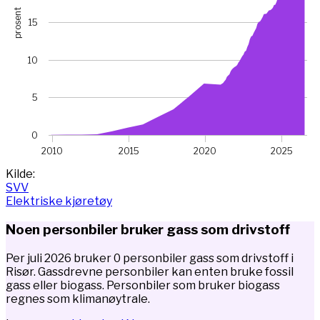
prosent
15
10
5
0
2010
2015
2020
2025
End of interactive chart.
Kilde:
SVV
Elektriske kjøretøy
Noen personbiler bruker gass som drivstoff
Per juli 2026 bruker 0 personbiler gass som drivstoff i
Risør. Gassdrevne personbiler kan enten bruke fossil
gass eller biogass. Personbiler som bruker biogass
regnes som klimanøytrale.