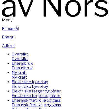
Meny
Klimamål
Energi
Adferd
Oversikt
Oversikt
Energibruk
Energibruk
Ny kraft
Ny kraft
Elektriske kjøretøy
Elektriske kjøretøy
Elektriske ferger og båter
Elektriske ferger og båter
Energiskiftet i olje og gass
Energiskiftet i olje og gass