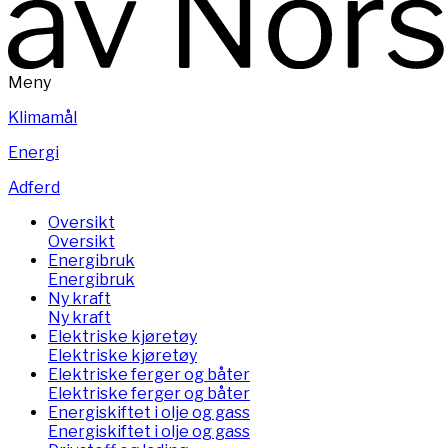
Meny
Klimamål
Energi
Adferd
Oversikt
Oversikt
Energibruk
Energibruk
Ny kraft
Ny kraft
Elektriske kjøretøy
Elektriske kjøretøy
Elektriske ferger og båter
Elektriske ferger og båter
Energiskiftet i olje og gass
Energiskiftet i olje og gass