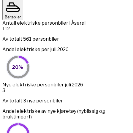
Beltebiler
Antall elektriske personbiler i Åseral
112
Av totalt 561 personbiler
Andel elektriske per juli 2026
20%
20%
Pie chart with 2 slices.
View as data table, 20%
End of interactive chart.
Nye elektriske personbiler juli 2026
3
Av totalt 3 nye personbiler
Andel elektriske av nye kjøretøy (nybilsalg og
bruktimport)
100%