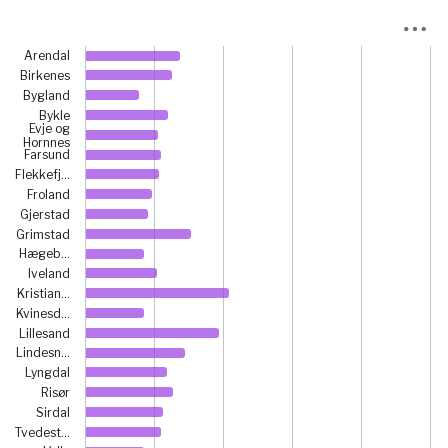
Chart
Arendal
Bar chart with 25 bars.
Birkenes
View as data table, Chart
Bygland
The chart has 1 X axis displaying categories.
Bykle
Evje og
The chart has 1 Y axis displaying prosent. Data ranges fro
Hornnes
Farsund
Flekkefj…
Froland
Gjerstad
Grimstad
Hægeb…
Iveland
Kristian…
Kvinesd…
Lillesand
Lindesn…
Lyngdal
Risør
Sirdal
Tvedest…