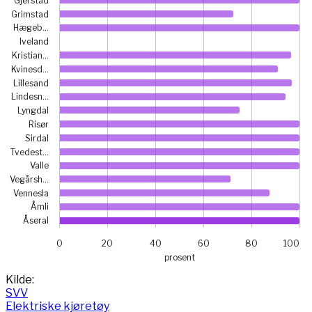
Gjerstad
Grimstad
Hægeb…
Iveland
Kristian…
Kvinesd…
Lillesand
Lindesn…
Lyngdal
Risør
Sirdal
Tvedest…
Valle
Vegårsh…
Vennesla
Åmli
Åseral
0
20
40
60
80
100
prosent
End of interactive chart.
Kilde:
SVV
Elektriske kjøretøy