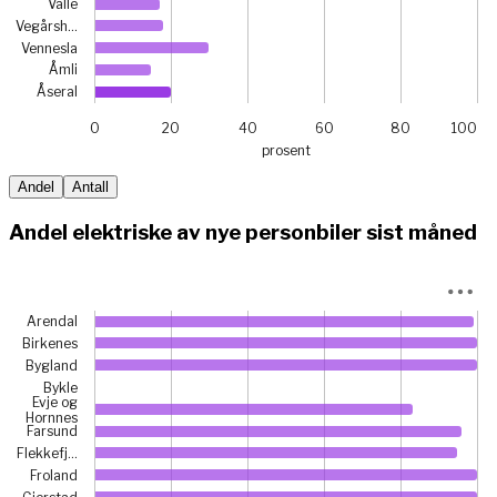
Valle
Vegårsh…
Vennesla
Åmli
Åseral
0
20
40
60
80
100
prosent
End of interactive chart.
Andel
Antall
Andel elektriske av nye personbiler sist måned
Chart
Arendal
Bar chart with 25 bars.
Birkenes
View as data table, Chart
Bygland
The chart has 1 X axis displaying categories.
Bykle
Evje og
The chart has 1 Y axis displaying prosent. Data ranges from
Hornnes
Farsund
Flekkefj…
Froland