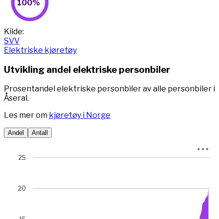
100%
Pie chart with 2 slices.
View as data table, 100%
End of interactive chart.
Kilde:
SVV
Elektriske kjøretøy
Utvikling andel elektriske personbiler
Prosentandel elektriske personbiler av alle personbiler i
Åseral.
Les mer om
kjøretøy i Norge
Andel
Antall
Chart
25
Chart with 78 data points.
View as data table, Chart
20
The chart has 1 X axis displaying Time. Data ranges from 
The chart has 1 Y axis displaying prosent. Data ranges fro