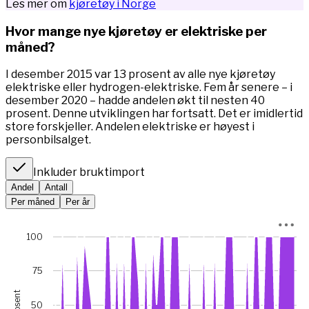
Les mer om
kjøretøy i Norge
Hvor mange nye kjøretøy er elektriske per
måned?
I desember 2015 var 13 prosent av alle nye kjøretøy
elektriske eller hydrogen-elektriske. Fem år senere – i
desember 2020 – hadde andelen økt til nesten 40
prosent. Denne utviklingen har fortsatt. Det er imidlertid
store forskjeller. Andelen elektriske er høyest i
personbilsalget.
Inkluder bruktimport
Andel
Antall
Per måned
Per år
Chart
100
Chart with 67 data points.
*I januar 2023 var bilsalget rekordlavt (5845 mot 49 475 m
75
View as data table, Chart
prosent
The chart has 1 X axis displaying Time. Data ranges from 
50