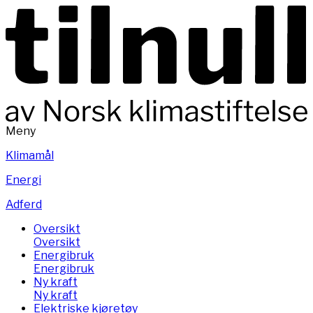
Meny
Klimamål
Energi
Adferd
Oversikt
Oversikt
Energibruk
Energibruk
Ny kraft
Ny kraft
Elektriske kjøretøy