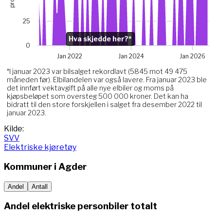
The chart has 1 Y axis displaying prosent. Data ranges from
Chart annotations summary
25
Hva skjedde her?*. Related to Elektriske, data point j
Hva skjedde her?*
0
Jan 2022
Jan 2024
Jan 2026
*I januar 2023 var bilsalget rekordlavt (5845 mot 49 475
måneden før). Elbilandelen var også lavere. Fra januar 2023 ble
det innført vektavgift på alle nye elbiler og moms på
kjøpsbeløpet som oversteg 500 000 kroner. Det kan ha
bidratt til den store forskjellen i salget fra desember 2022 til
januar 2023.
End of interactive chart.
Kilde:
SVV
Elektriske kjøretøy
Kommuner i
Agder
Andel
Antall
Andel elektriske personbiler totalt