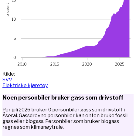
15
prosent
10
5
0
2010
2015
2020
2025
End of interactive chart.
Kilde:
SVV
Elektriske kjøretøy
Noen personbiler bruker gass som drivstoff
Per juli 2026 bruker 0 personbiler gass som drivstoff i
Åseral. Gassdrevne personbiler kan enten bruke fossil
gass eller biogass. Personbiler som bruker biogass
regnes som klimanøytrale.