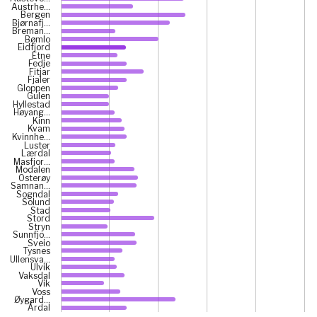
Austrhe…
The chart has 1 X axis displaying categories.
Bergen
The chart has 1 Y axis displaying prosent. Data ranges fr
Bjørnafj…
Breman…
Bømlo
Eidfjord
Etne
Fedje
Fitjar
Fjaler
Gloppen
Gulen
Hyllestad
Høyang…
Kinn
Kvam
Kvinnhe…
Luster
Lærdal
Masfjor…
Modalen
Osterøy
Samnan…
Sogndal
Solund
Stad
Stord
Stryn
Sunnfjo…
Sveio
Tysnes
Ullensva…
Ulvik
Vaksdal
Vik
Voss
Øygard…
Årdal