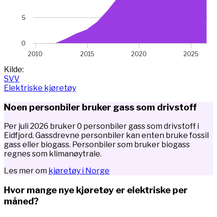
5
0
2010
2015
2020
2025
End of interactive chart.
Kilde:
SVV
Elektriske kjøretøy
Noen personbiler bruker gass som drivstoff
Per juli 2026 bruker 0 personbiler gass som drivstoff i
Eidfjord. Gassdrevne personbiler kan enten bruke fossil
gass eller biogass. Personbiler som bruker biogass
regnes som klimanøytrale.
Les mer om
kjøretøy i Norge
Hvor mange nye kjøretøy er elektriske per
måned?