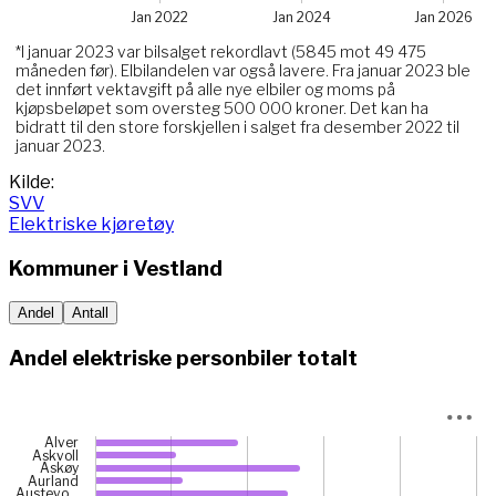
Jan 2022
Jan 2024
Jan 2026
*I januar 2023 var bilsalget rekordlavt (5845 mot 49 475
måneden før). Elbilandelen var også lavere. Fra januar 2023 ble
det innført vektavgift på alle nye elbiler og moms på
kjøpsbeløpet som oversteg 500 000 kroner. Det kan ha
bidratt til den store forskjellen i salget fra desember 2022 til
januar 2023.
End of interactive chart.
Kilde:
SVV
Elektriske kjøretøy
Kommuner i
Vestland
Andel
Antall
Andel elektriske personbiler totalt
Chart
Alver
Askvoll
Bar chart with 43 bars.
Askøy
Aurland
View as data table, Chart
Austevo…