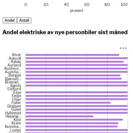
0
20
40
60
80
100
prosent
End of interactive chart.
Andel
Antall
Andel elektriske av nye personbiler sist måned
Chart
Alver
Askvoll
Bar chart with 43 bars.
Askøy
Aurland
View as data table, Chart
Austevo…
Austrhe…
The chart has 1 X axis displaying categories.
Bergen
The chart has 1 Y axis displaying prosent. Data ranges from
Bjørnafj…
Breman…
Bømlo
Eidfjord
Etne
Fedje
Fitjar
Fjaler
Gloppen
Gulen
Hyllestad
Høyang…
Kinn
Kvam
Kvinnhe…
Luster