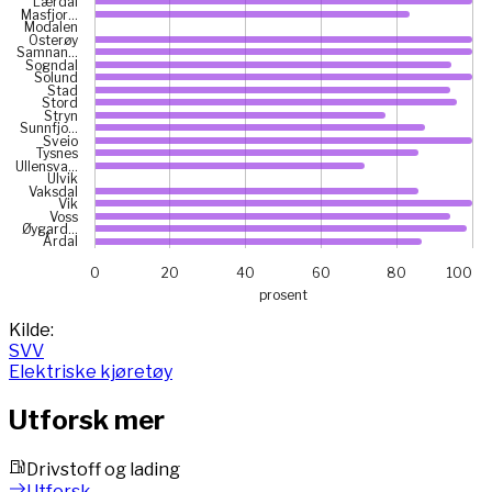
Lærdal
Masfjor…
Modalen
Osterøy
Samnan…
Sogndal
Solund
Stad
Stord
Stryn
Sunnfjo…
Sveio
Tysnes
Ullensva…
Ulvik
Vaksdal
Vik
Voss
Øygard…
Årdal
0
20
40
60
80
100
prosent
End of interactive chart.
Kilde:
SVV
Elektriske kjøretøy
Utforsk mer
Drivstoff og lading
Utforsk