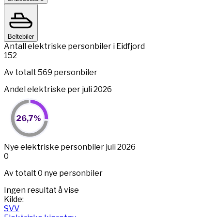
Beltebiler
Antall elektriske personbiler i Eidfjord
152
Av totalt 569 personbiler
Andel elektriske per juli 2026
26,7%
26,7%
Pie chart with 2 slices.
View as data table, 26,7%
End of interactive chart.
Nye elektriske personbiler juli 2026
0
Av totalt 0 nye personbiler
Ingen resultat å vise
Kilde:
SVV