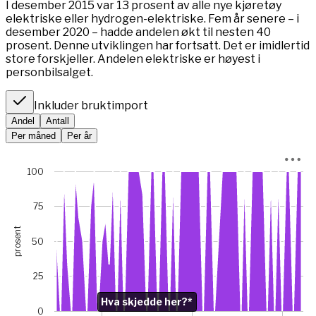
I desember 2015 var 13 prosent av alle nye kjøretøy
elektriske eller hydrogen-elektriske. Fem år senere – i
desember 2020 – hadde andelen økt til nesten 40
prosent. Denne utviklingen har fortsatt. Det er imidlertid
store forskjeller. Andelen elektriske er høyest i
personbilsalget.
Inkluder bruktimport
Andel
Antall
Per måned
Per år
Chart
100
Chart with 66 data points.
*I januar 2023 var bilsalget rekordlavt (5845 mot 49 475 m
75
View as data table, Chart
prosent
The chart has 1 X axis displaying Time. Data ranges from 
50
The chart has 1 Y axis displaying prosent. Data ranges from
Chart annotations summary
25
Hva skjedde her?*. Related to Elektriske, data point j
Hva skjedde her?*
0