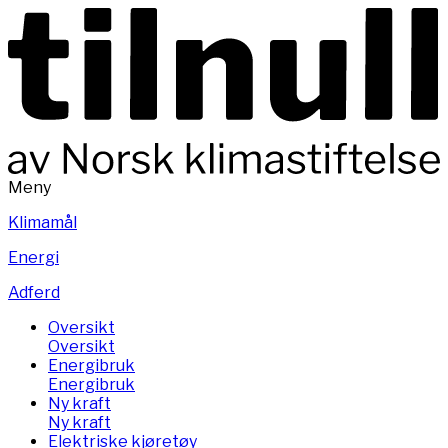
Meny
Klimamål
Energi
Adferd
Oversikt
Oversikt
Energibruk
Energibruk
Ny kraft
Ny kraft
Elektriske kjøretøy