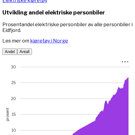
Elektriske kjøretøy
Utvikling andel elektriske personbiler
Prosentandel elektriske personbiler av alle personbiler i
Eidfjord.
Les mer om
kjøretøy i Norge
Andel
Antall
Chart
30
Chart with 78 data points.
View as data table, Chart
25
The chart has 1 X axis displaying Time. Data ranges from 
The chart has 1 Y axis displaying prosent. Data ranges fro
20
prosent
15
10