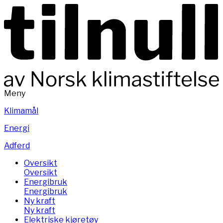
Meny
Klimamål
Energi
Adferd
Oversikt
Oversikt
Energibruk
Energibruk
Ny kraft
Ny kraft
Elektriske kjøretøy