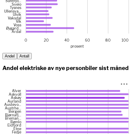
Sunnfjo…
Sveio
Tysnes
Ullensva…
Ulvik
Vaksdal
Vik
Voss
Øygard…
Årdal
0
20
40
60
80
100
prosent
End of interactive chart.
Andel
Antall
Andel elektriske av nye personbiler sist måned
Chart
Alver
Askvoll
Bar chart with 43 bars.
Askøy
Aurland
View as data table, Chart
Austevo…
Austrhe…
The chart has 1 X axis displaying categories.
Bergen
The chart has 1 Y axis displaying prosent. Data ranges from
Bjørnafj…
Breman…
Bømlo
Eidfjord
Etne
Fedje