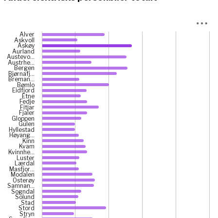
Chart
Alver
Askvoll
Bar chart with 43 bars.
Askøy
Aurland
View as data table, Chart
Austevo…
Austrhe…
The chart has 1 X axis displaying categories.
Bergen
The chart has 1 Y axis displaying prosent. Data ranges fr
Bjørnafj…
Breman…
Bømlo
Eidfjord
Etne
Fedje
Fitjar
Fjaler
Gloppen
Gulen
Hyllestad
Høyang…
Kinn
Kvam
Kvinnhe…
Luster
Lærdal
Masfjor…
Modalen
Osterøy
Samnan…
Sogndal
Solund
Stad
Stord
Stryn