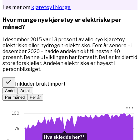
Les mer om
kjøretøy i Norge
Hvor mange nye kjøretøy er elektriske per
måned?
I desember 2015 var 13 prosent av alle nye kjøretøy
elektriske eller hydrogen-elektriske. Fem år senere – i
desember 2020 – hadde andelen økt til nesten 40
prosent. Denne utviklingen har fortsatt. Det er imidlertid
store forskjeller. Andelen elektriske er høyest i
personbilsalget.
Inkluder bruktimport
Andel
Antall
Per måned
Per år
Chart
100
Chart with 67 data points.
*I januar 2023 var bilsalget rekordlavt (5845 mot 49 475 m
75
View as data table, Chart
Hva skjedde her?*