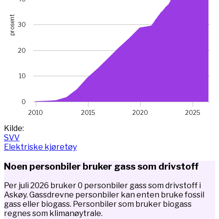
prosent
30
20
10
0
2010
2015
2020
2025
End of interactive chart.
Kilde:
SVV
Elektriske kjøretøy
Noen personbiler bruker gass som drivstoff
Per juli 2026 bruker 0 personbiler gass som drivstoff i
Askøy. Gassdrevne personbiler kan enten bruke fossil
gass eller biogass. Personbiler som bruker biogass
regnes som klimanøytrale.