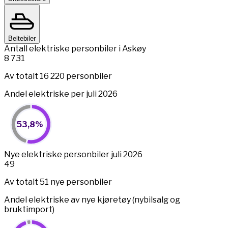
Beltebiler
Antall elektriske personbiler i Askøy
8 731
Av totalt 16 220 personbiler
Andel elektriske per juli 2026
53,8%
53,8%
Pie chart with 2 slices.
View as data table, 53,8%
End of interactive chart.
Nye elektriske personbiler juli 2026
49
Av totalt 51 nye personbiler
Andel elektriske av nye kjøretøy (nybilsalg og
bruktimport)