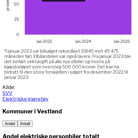
prosent
The chart has 1 X axis displaying Time. Data ranges from 
50
The chart has 1 Y axis displaying prosent. Data ranges fro
Chart annotations summary
25
Hva skjedde her?*. Related to Elektriske, data point j
0
Jan 2022
Jan 2024
Jan 2026
*I januar 2023 var bilsalget rekordlavt (5845 mot 49 475
måneden før). Elbilandelen var også lavere. Fra januar 2023 ble
det innført vektavgift på alle nye elbiler og moms på
kjøpsbeløpet som oversteg 500 000 kroner. Det kan ha
bidratt til den store forskjellen i salget fra desember 2022 til
januar 2023.
End of interactive chart.
Kilde:
SVV
Elektriske kjøretøy
Kommuner i
Vestland
Andel
Antall
Andel elektriske personbiler totalt