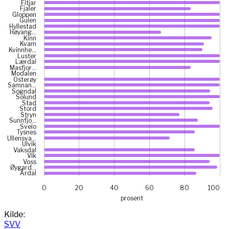
Fitjar
Fjaler
Gloppen
Gulen
Hyllestad
Høyang…
Kinn
Kvam
Kvinnhe…
Luster
Lærdal
Masfjor…
Modalen
Osterøy
Samnan…
Sogndal
Solund
Stad
Stord
Stryn
Sunnfjo…
Sveio
Tysnes
Ullensva…
Ulvik
Vaksdal
Vik
Voss
Øygard…
Årdal
0
20
40
60
80
100
prosent
End of interactive chart.
Kilde:
SVV