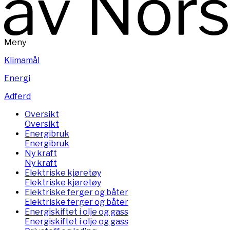
Meny
Klimamål
Energi
Adferd
Oversikt
Oversikt
Energibruk
Energibruk
Ny kraft
Ny kraft
Elektriske kjøretøy
Elektriske kjøretøy
Elektriske ferger og båter
Elektriske ferger og båter
Energiskiftet i olje og gass
Energiskiftet i olje og gass