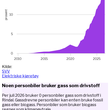
prosent
10
5
0
2010
2015
2020
2025
End of interactive chart.
Kilde:
SVV
Elektriske kjøretøy
Noen personbiler bruker gass som drivstoff
Per juli 2026 bruker 0 personbiler gass som drivstoff i
Rindal. Gassdrevne personbiler kan enten bruke fossil
gass eller biogass. Personbiler som bruker biogass
regnes som klimanøytrale.