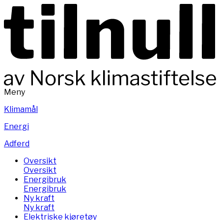
Meny
Klimamål
Energi
Adferd
Oversikt
Oversikt
Energibruk
Energibruk
Ny kraft
Ny kraft
Elektriske kjøretøy