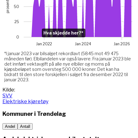
prosent
The chart has 1 X axis displaying Time. Data ranges from 
50
The chart has 1 Y axis displaying prosent. Data ranges from
Chart annotations summary
25
Hva skjedde her?*. Related to Elektriske, data point j
Hva skjedde her?*
0
Jan 2022
Jan 2024
Jan 2026
*I januar 2023 var bilsalget rekordlavt (5845 mot 49 475
måneden før). Elbilandelen var også lavere. Fra januar 2023 ble
det innført vektavgift på alle nye elbiler og moms på
kjøpsbeløpet som oversteg 500 000 kroner. Det kan ha
bidratt til den store forskjellen i salget fra desember 2022 til
januar 2023.
End of interactive chart.
Kilde:
SVV
Elektriske kjøretøy
Kommuner i
Trøndelag
Andel
Antall