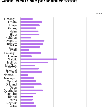
Andel elektriske personbiler totalt
Chart
Flatang…
Frosta
Bar chart with 38 bars.
Frøya
Grong
View as data table, Chart
Heim
The chart has 1 X axis displaying categories.
Hitra
Holtålen
The chart has 1 Y axis displaying prosent. Data ranges fr
Høyland…
Inderøy
Indre
Fosen
Leka
Levang…
Lierne
Malvik
Melhus
Meråker
Midtre
Gauldal
Namsos
Namssk…
Nærøys…
Oppdal
Orkland
Osen
Overhalla
Rennebu
Rindal
Røros
Røyrvik
Selbu