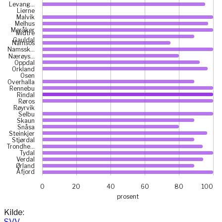
Levang…
Lierne
Malvik
Melhus
Meråker
Midtre
Gauldal
Namsos
Namssk…
Nærøys…
Oppdal
Orkland
Osen
Overhalla
Rennebu
Rindal
Røros
Røyrvik
Selbu
Skaun
Snåsa
Steinkjer
Stjørdal
Trondhe…
Tydal
Verdal
Ørland
Åfjord
0
20
40
60
80
100
prosent
End of interactive chart.
Kilde:
SVV