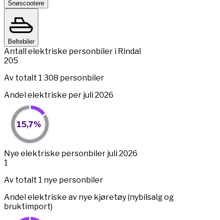
Snøscootere
Beltebiler
Antall elektriske personbiler i Rindal
205
Av totalt 1 308 personbiler
Andel elektriske per juli 2026
15,7%
15,7%
Pie chart with 2 slices.
View as data table, 15,7%
End of interactive chart.
Nye elektriske personbiler juli 2026
1
Av totalt 1 nye personbiler
Andel elektriske av nye kjøretøy (nybilsalg og
bruktimport)