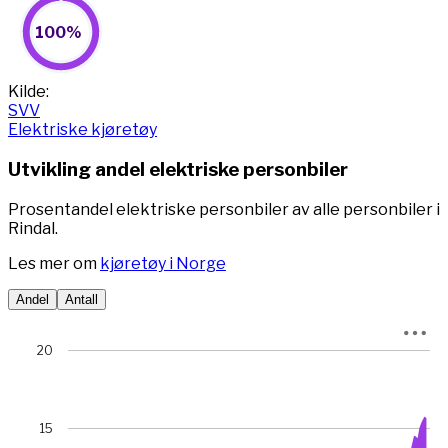
100%
100%
Pie chart with 2 slices.
View as data table, 100%
End of interactive chart.
Kilde:
SVV
Elektriske kjøretøy
Utvikling andel elektriske personbiler
Prosentandel elektriske personbiler av alle personbiler i
Rindal.
Les mer om
kjøretøy i Norge
Andel
Antall
Chart
20
Chart with 78 data points.
View as data table, Chart
The chart has 1 X axis displaying Time. Data ranges from 
15
The chart has 1 Y axis displaying prosent. Data ranges fro