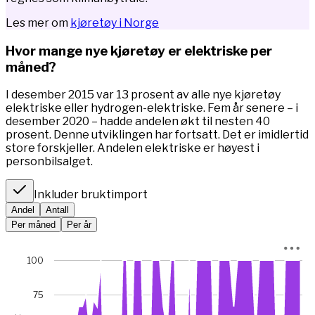
Les mer om
kjøretøy i Norge
Hvor mange nye kjøretøy er elektriske per
måned?
I desember 2015 var 13 prosent av alle nye kjøretøy
elektriske eller hydrogen-elektriske. Fem år senere – i
desember 2020 – hadde andelen økt til nesten 40
prosent. Denne utviklingen har fortsatt. Det er imidlertid
store forskjeller. Andelen elektriske er høyest i
personbilsalget.
Inkluder bruktimport
Andel
Antall
Per måned
Per år
Chart
100
Chart with 67 data points.
*I januar 2023 var bilsalget rekordlavt (5845 mot 49 475 m
75
View as data table, Chart