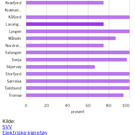
Kvæfjord
Kvænan…
Kåfjord
Lavang…
Lyngen
Målselv
Nordrei…
Salangen
Senja
Skjervøy
Storfjord
Sørreisa
Tjeldsund
Tromsø
0
20
40
60
80
100
prosent
End of interactive chart.
Kilde:
SVV
Elektriske kjøretøy