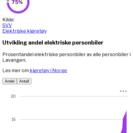
75%
Pie chart with 2 slices.
View as data table, 75%
End of interactive chart.
Kilde:
SVV
Elektriske kjøretøy
Utvikling andel elektriske personbiler
Prosentandel elektriske personbiler av alle personbiler i
Lavangen.
Les mer om
kjøretøy i Norge
Andel
Antall
Chart
20
Chart with 78 data points.
View as data table, Chart
The chart has 1 X axis displaying Time. Data ranges from 
15
The chart has 1 Y axis displaying prosent. Data ranges from