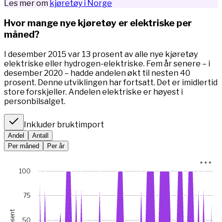
Les mer om
kjøretøy i Norge
Hvor mange nye kjøretøy er elektriske per
måned?
I desember 2015 var 13 prosent av alle nye kjøretøy
elektriske eller hydrogen-elektriske. Fem år senere – i
desember 2020 – hadde andelen økt til nesten 40
prosent. Denne utviklingen har fortsatt. Det er imidlertid
store forskjeller. Andelen elektriske er høyest i
personbilsalget.
Inkluder bruktimport
Andel
Antall
Per måned
Per år
Chart
100
Chart with 67 data points.
*I januar 2023 var bilsalget rekordlavt (5845 mot 49 475 m
75
View as data table, Chart
prosent
The chart has 1 X axis displaying Time. Data ranges from 
50