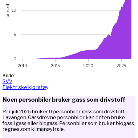
prosent
10
5
0
2010
2015
2020
2025
End of interactive chart.
Kilde:
SVV
Elektriske kjøretøy
Noen personbiler bruker gass som drivstoff
Per juli 2026 bruker 0 personbiler gass som drivstoff i
Lavangen. Gassdrevne personbiler kan enten bruke
fossil gass eller biogass. Personbiler som bruker biogass
regnes som klimanøytrale.