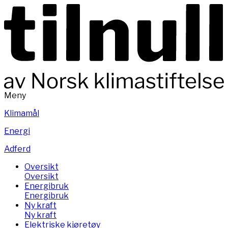
Meny
Klimamål
Energi
Adferd
Oversikt
Oversikt
Energibruk
Energibruk
Ny kraft
Ny kraft
Elektriske kjøretøy