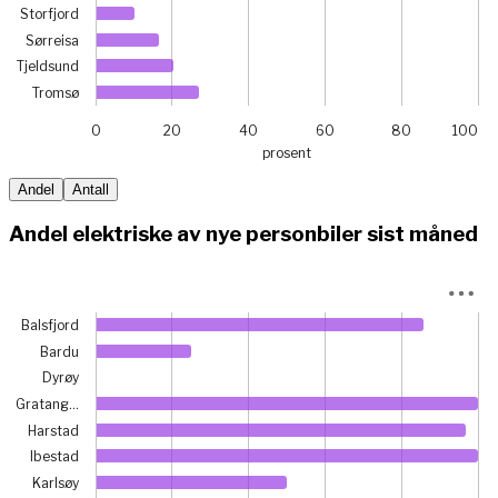
Storfjord
Sørreisa
Tjeldsund
Tromsø
0
20
40
60
80
100
prosent
End of interactive chart.
Andel
Antall
Andel elektriske av nye personbiler sist måned
Chart
Balsfjord
Bar chart with 21 bars.
Bardu
View as data table, Chart
Dyrøy
The chart has 1 X axis displaying categories.
Gratang…
The chart has 1 Y axis displaying prosent. Data ranges from
Harstad
Ibestad
Karlsøy