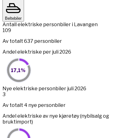
Beltebiler
Antall elektriske personbiler i Lavangen
109
Av totalt 637 personbiler
Andel elektriske per juli 2026
17,1%
17,1%
Pie chart with 2 slices.
View as data table, 17,1%
End of interactive chart.
Nye elektriske personbiler juli 2026
3
Av totalt 4 nye personbiler
Andel elektriske av nye kjøretøy (nybilsalg og
bruktimport)
75%