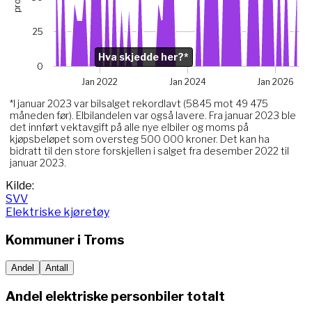
The chart has 1 Y axis displaying prosent. Data ranges from
Chart annotations summary
25
Hva skjedde her?*. Related to Elektriske, data point j
Hva skjedde her?*
0
Jan 2022
Jan 2024
Jan 2026
*I januar 2023 var bilsalget rekordlavt (5845 mot 49 475
måneden før). Elbilandelen var også lavere. Fra januar 2023 ble
det innført vektavgift på alle nye elbiler og moms på
kjøpsbeløpet som oversteg 500 000 kroner. Det kan ha
bidratt til den store forskjellen i salget fra desember 2022 til
januar 2023.
End of interactive chart.
Kilde:
SVV
Elektriske kjøretøy
Kommuner i
Troms
Andel
Antall
Andel elektriske personbiler totalt