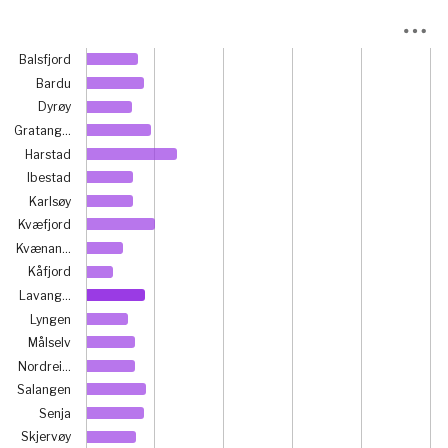
Chart
Balsfjord
Bar chart with 21 bars.
Bardu
View as data table, Chart
Dyrøy
The chart has 1 X axis displaying categories.
Gratang…
The chart has 1 Y axis displaying prosent. Data ranges fro
Harstad
Ibestad
Karlsøy
Kvæfjord
Kvænan…
Kåfjord
Lavang…
Lyngen
Målselv
Nordrei…
Salangen
Senja
Skjervøy