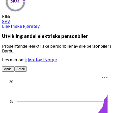
25%
Pie chart with 2 slices.
View as data table, 25%
End of interactive chart.
Kilde:
SVV
Elektriske kjøretøy
Utvikling andel elektriske personbiler
Prosentandel elektriske personbiler av alle personbiler i
Bardu.
Les mer om
kjøretøy i Norge
Andel
Antall
Chart
20
Chart with 78 data points.
View as data table, Chart
The chart has 1 X axis displaying Time. Data ranges from 
15
The chart has 1 Y axis displaying prosent. Data ranges fro