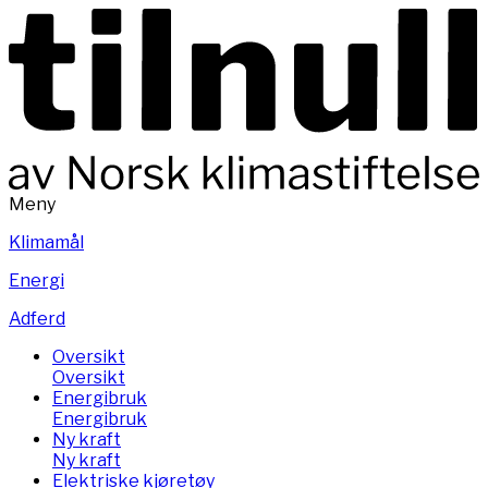
Meny
Klimamål
Energi
Adferd
Oversikt
Oversikt
Energibruk
Energibruk
Ny kraft
Ny kraft
Elektriske kjøretøy