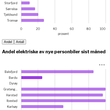
Storfjord
Sørreisa
Tjeldsund
Tromsø
0
20
40
60
80
100
prosent
End of interactive chart.
Andel
Antall
Andel elektriske av nye personbiler sist måned
Chart
Balsfjord
Bar chart with 21 bars.
Bardu
View as data table, Chart
Dyrøy
The chart has 1 X axis displaying categories.
Gratang…
The chart has 1 Y axis displaying prosent. Data ranges from
Harstad
Ibestad
Karlsøy