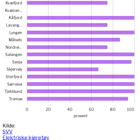
Kvæfjord
Kvænan…
Kåfjord
Lavang…
Lyngen
Målselv
Nordrei…
Salangen
Senja
Skjervøy
Storfjord
Sørreisa
Tjeldsund
Tromsø
0
20
40
60
80
100
prosent
End of interactive chart.
Kilde:
SVV
Elektriske kjøretøy