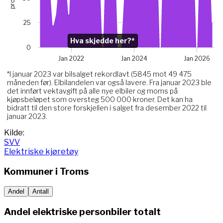
The chart has 1 Y axis displaying prosent. Data ranges from
Chart annotations summary
25
Hva skjedde her?*. Related to Elektriske, data point j
Hva skjedde her?*
0
Jan 2022
Jan 2024
Jan 2026
*I januar 2023 var bilsalget rekordlavt (5845 mot 49 475
måneden før). Elbilandelen var også lavere. Fra januar 2023 ble
det innført vektavgift på alle nye elbiler og moms på
kjøpsbeløpet som oversteg 500 000 kroner. Det kan ha
bidratt til den store forskjellen i salget fra desember 2022 til
januar 2023.
End of interactive chart.
Kilde:
SVV
Elektriske kjøretøy
Kommuner i
Troms
Andel
Antall
Andel elektriske personbiler totalt