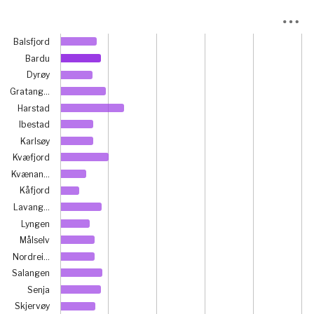
Chart
Balsfjord
Bar chart with 21 bars.
Bardu
View as data table, Chart
Dyrøy
The chart has 1 X axis displaying categories.
Gratang…
The chart has 1 Y axis displaying prosent. Data ranges fro
Harstad
Ibestad
Karlsøy
Kvæfjord
Kvænan…
Kåfjord
Lavang…
Lyngen
Målselv
Nordrei…
Salangen
Senja
Skjervøy