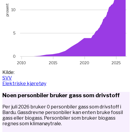
prosent
10
5
0
2010
2015
2020
2025
End of interactive chart.
Kilde:
SVV
Elektriske kjøretøy
Noen personbiler bruker gass som drivstoff
Per juli 2026 bruker 0 personbiler gass som drivstoff i
Bardu. Gassdrevne personbiler kan enten bruke fossil
gass eller biogass. Personbiler som bruker biogass
regnes som klimanøytrale.