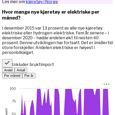
Les mer om
kjøretøy i Norge
Hvor mange nye kjøretøy er elektriske per
måned?
I desember 2015 var 13 prosent av alle nye kjøretøy
elektriske eller hydrogen-elektriske. Fem år senere – i
desember 2020 – hadde andelen økt til nesten 40
prosent. Denne utviklingen har fortsatt. Det er imidlertid
store forskjeller. Andelen elektriske er høyest i
personbilsalget.
Inkluder bruktimport
Andel
Antall
Per måned
Per år
Chart
100
Chart with 67 data points.
*I januar 2023 var bilsalget rekordlavt (5845 mot 49 475 m
75
View as data table, Chart
prosent
The chart has 1 X axis displaying Time. Data ranges from 
50