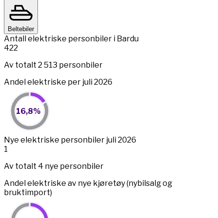
Beltebiler
Antall elektriske personbiler i Bardu
422
Av totalt 2 513 personbiler
Andel elektriske per juli 2026
16,8%
16,8%
Pie chart with 2 slices.
View as data table, 16,8%
End of interactive chart.
Nye elektriske personbiler juli 2026
1
Av totalt 4 nye personbiler
Andel elektriske av nye kjøretøy (nybilsalg og
bruktimport)
25%