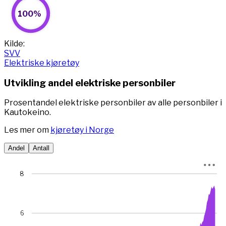
100%
100%
Pie chart with 2 slices.
View as data table, 100%
End of interactive chart.
Kilde:
SVV
Elektriske kjøretøy
Utvikling andel elektriske personbiler
Prosentandel elektriske personbiler av alle personbiler i
Kautokeino.
Les mer om
kjøretøy i Norge
Andel
Antall
Chart
8
Chart with 78 data points.
View as data table, Chart
The chart has 1 X axis displaying Time. Data ranges from 
6
The chart has 1 Y axis displaying prosent. Data ranges fro