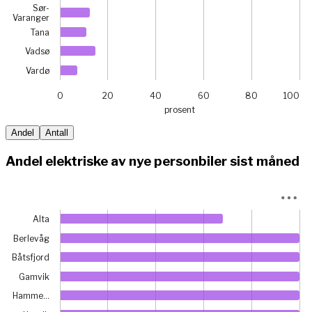
Sør-
Varanger
Tana
Vadsø
Vardø
0
20
40
60
80
100
prosent
End of interactive chart.
Andel
Antall
Andel elektriske av nye personbiler sist måned
Chart
Alta
Bar chart with 18 bars.
Berlevåg
View as data table, Chart
The chart has 1 X axis displaying categories.
Båtsfjord
The chart has 1 Y axis displaying prosent. Data ranges from
Gamvik
Hamme…