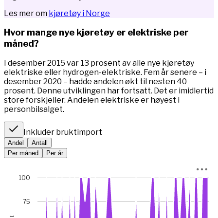
Les mer om
kjøretøy i Norge
Hvor mange nye kjøretøy er elektriske per
måned?
I desember 2015 var 13 prosent av alle nye kjøretøy
elektriske eller hydrogen-elektriske. Fem år senere – i
desember 2020 – hadde andelen økt til nesten 40
prosent. Denne utviklingen har fortsatt. Det er imidlertid
store forskjeller. Andelen elektriske er høyest i
personbilsalget.
Inkluder bruktimport
Andel
Antall
Per måned
Per år
Chart
100
Chart with 67 data points.
*I januar 2023 var bilsalget rekordlavt (5845 mot 49 475 m
75
View as data table, Chart