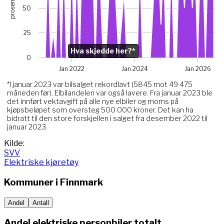
prosent
The chart has 1 X axis displaying Time. Data ranges from 
50
The chart has 1 Y axis displaying prosent. Data ranges from
Chart annotations summary
25
Hva skjedde her?*. Related to Elektriske, data point j
Hva skjedde her?*
0
Jan 2022
Jan 2024
Jan 2026
*I januar 2023 var bilsalget rekordlavt (5845 mot 49 475
måneden før). Elbilandelen var også lavere. Fra januar 2023 ble
det innført vektavgift på alle nye elbiler og moms på
kjøpsbeløpet som oversteg 500 000 kroner. Det kan ha
bidratt til den store forskjellen i salget fra desember 2022 til
januar 2023.
End of interactive chart.
Kilde:
SVV
Elektriske kjøretøy
Kommuner i
Finnmark
Andel
Antall
Andel elektriske personbiler totalt