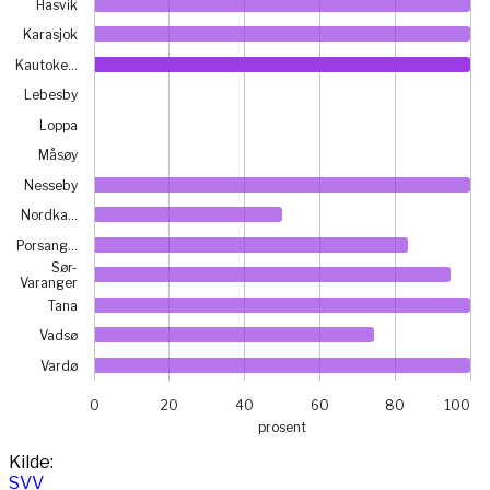
Hasvik
Karasjok
Kautoke…
Lebesby
Loppa
Måsøy
Nesseby
Nordka…
Porsang…
Sør-
Varanger
Tana
Vadsø
Vardø
0
20
40
60
80
100
prosent
End of interactive chart.
Kilde:
SVV