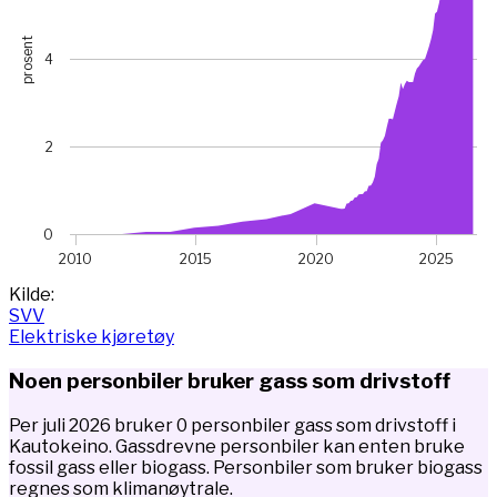
prosent
4
2
0
2010
2015
2020
2025
End of interactive chart.
Kilde:
SVV
Elektriske kjøretøy
Noen personbiler bruker gass som drivstoff
Per juli 2026 bruker 0 personbiler gass som drivstoff i
Kautokeino. Gassdrevne personbiler kan enten bruke
fossil gass eller biogass. Personbiler som bruker biogass
regnes som klimanøytrale.