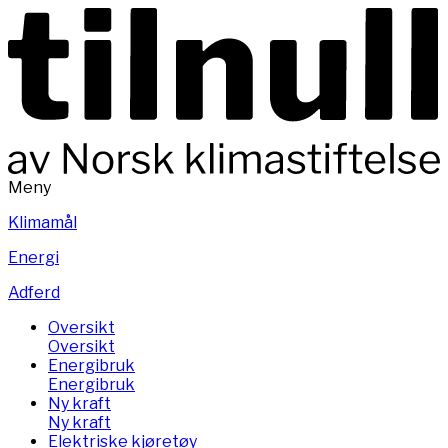
Meny
Klimamål
Energi
Adferd
Oversikt
Oversikt
Energibruk
Energibruk
Ny kraft
Ny kraft
Elektriske kjøretøy