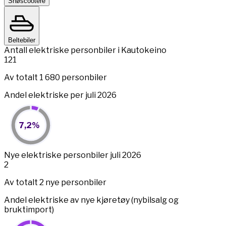
Snøscootere
Beltebiler
Antall elektriske personbiler i Kautokeino
121
Av totalt 1 680 personbiler
Andel elektriske per juli 2026
7,2%
7,2%
Pie chart with 2 slices.
View as data table, 7,2%
End of interactive chart.
Nye elektriske personbiler juli 2026
2
Av totalt 2 nye personbiler
Andel elektriske av nye kjøretøy (nybilsalg og
bruktimport)