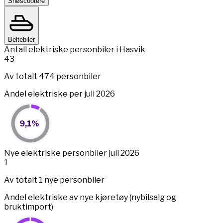
Snøscootere
Beltebiler
Antall elektriske personbiler i Hasvik
43
Av totalt 474 personbiler
Andel elektriske per juli 2026
9,1%
9,1%
Pie chart with 2 slices.
View as data table, 9,1%
End of interactive chart.
Nye elektriske personbiler juli 2026
1
Av totalt 1 nye personbiler
Andel elektriske av nye kjøretøy (nybilsalg og
bruktimport)