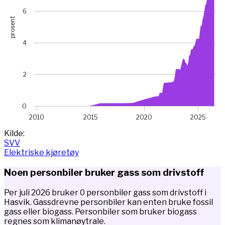
6
prosent
4
2
0
2010
2015
2020
2025
End of interactive chart.
Kilde:
SVV
Elektriske kjøretøy
Noen personbiler bruker gass som drivstoff
Per juli 2026 bruker 0 personbiler gass som drivstoff i
Hasvik. Gassdrevne personbiler kan enten bruke fossil
gass eller biogass. Personbiler som bruker biogass
regnes som klimanøytrale.