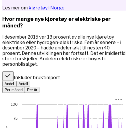
Les mer om
kjøretøy i Norge
Hvor mange nye kjøretøy er elektriske per
måned?
I desember 2015 var 13 prosent av alle nye kjøretøy
elektriske eller hydrogen-elektriske. Fem år senere – i
desember 2020 – hadde andelen økt til nesten 40
prosent. Denne utviklingen har fortsatt. Det er imidlertid
store forskjeller. Andelen elektriske er høyest i
personbilsalget.
Inkluder bruktimport
Andel
Antall
Per måned
Per år
Chart
100
Chart with 67 data points.
*I januar 2023 var bilsalget rekordlavt (5845 mot 49 475 m
75
View as data table, Chart