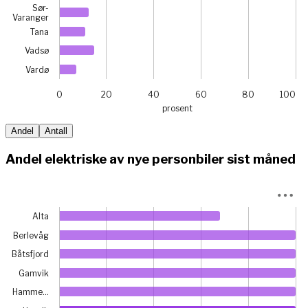
Sør-
Varanger
Tana
Vadsø
Vardø
0
20
40
60
80
100
prosent
End of interactive chart.
Andel
Antall
Andel elektriske av nye personbiler sist måned
Chart
Alta
Bar chart with 18 bars.
Berlevåg
View as data table, Chart
The chart has 1 X axis displaying categories.
Båtsfjord
The chart has 1 Y axis displaying prosent. Data ranges from
Gamvik
Hamme…