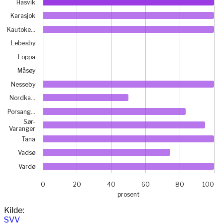
Hasvik
Karasjok
Kautoke…
Lebesby
Loppa
Måsøy
Nesseby
Nordka…
Porsang…
Sør-
Varanger
Tana
Vadsø
Vardø
0
20
40
60
80
100
prosent
End of interactive chart.
Kilde:
SVV