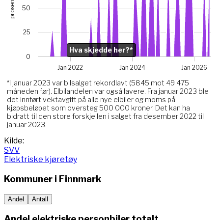
prosent
The chart has 1 X axis displaying Time. Data ranges from 
50
The chart has 1 Y axis displaying prosent. Data ranges from
Chart annotations summary
25
Hva skjedde her?*. Related to Elektriske, data point j
Hva skjedde her?*
0
Jan 2022
Jan 2024
Jan 2026
*I januar 2023 var bilsalget rekordlavt (5845 mot 49 475
måneden før). Elbilandelen var også lavere. Fra januar 2023 ble
det innført vektavgift på alle nye elbiler og moms på
kjøpsbeløpet som oversteg 500 000 kroner. Det kan ha
bidratt til den store forskjellen i salget fra desember 2022 til
januar 2023.
End of interactive chart.
Kilde:
SVV
Elektriske kjøretøy
Kommuner i
Finnmark
Andel
Antall
Andel elektriske personbiler totalt