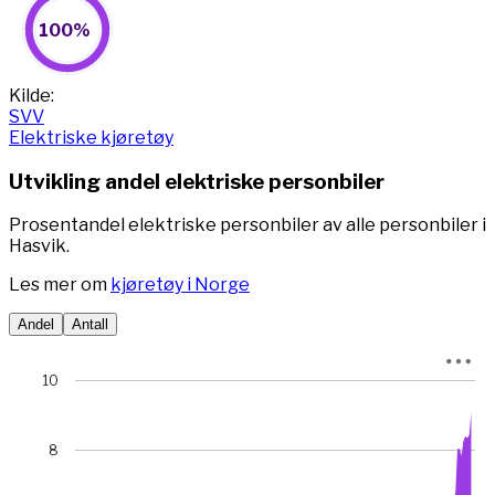
100%
100%
Pie chart with 2 slices.
View as data table, 100%
End of interactive chart.
Kilde:
SVV
Elektriske kjøretøy
Utvikling andel elektriske personbiler
Prosentandel elektriske personbiler av alle personbiler i
Hasvik.
Les mer om
kjøretøy i Norge
Andel
Antall
Chart
10
Chart with 78 data points.
View as data table, Chart
8
The chart has 1 X axis displaying Time. Data ranges from 
The chart has 1 Y axis displaying prosent. Data ranges fro