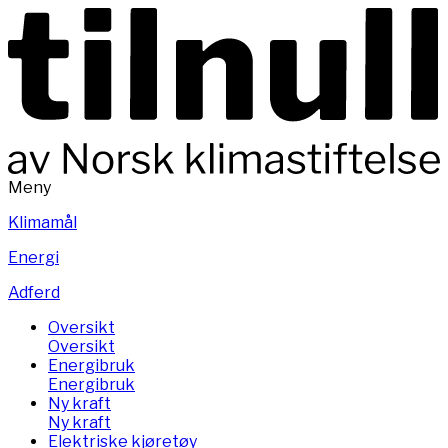
Meny
Klimamål
Energi
Adferd
Oversikt
Oversikt
Energibruk
Energibruk
Ny kraft
Ny kraft
Elektriske kjøretøy