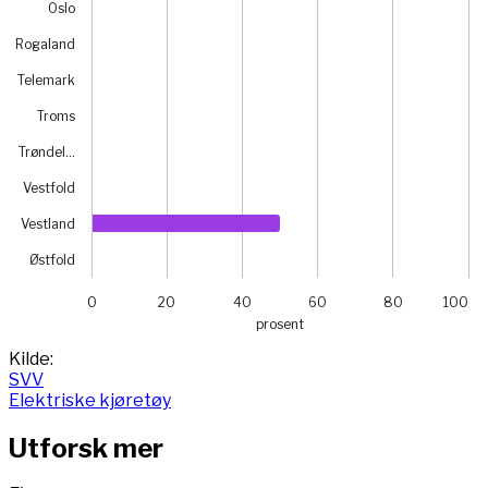
Oslo
Rogaland
Telemark
Troms
Trøndel…
Vestfold
Vestland
Østfold
0
20
40
60
80
100
prosent
End of interactive chart.
Kilde:
SVV
Elektriske kjøretøy
Utforsk mer