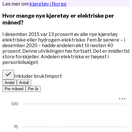
Les mer om
kjøretøy i Norge
Hvor mange nye kjøretøy er elektriske per
måned?
I desember 2015 var 13 prosent av alle nye kjøretøy
elektriske eller hydrogen-elektriske. Fem år senere – i
desember 2020 – hadde andelen økt til nesten 40
prosent. Denne utviklingen har fortsatt. Det er imidlertid
store forskjeller. Andelen elektriske er høyest i
personbilsalget.
Inkluder bruktimport
Andel
Antall
Per måned
Per år
Chart
100
Chart with 67 data points.
View as data table, Chart
The chart has 1 X axis displaying Time. Data ranges from 
75
The chart has 1 Y axis displaying prosent. Data ranges fro