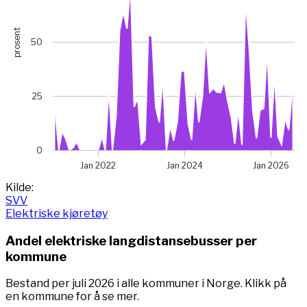
prosent
50
25
0
Jan 2022
Jan 2024
Jan 2026
End of interactive chart.
Kilde:
SVV
Elektriske kjøretøy
Andel elektriske
langdistansebusser
per
kommune
Bestand per
juli
2026
i alle kommuner i Norge
. Klikk på
en kommune for å se mer.