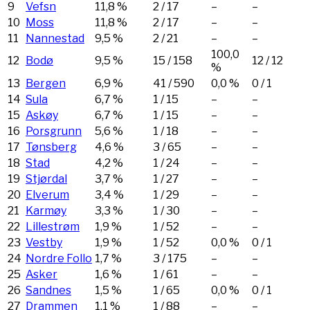
9
Vefsn
11,8 %
2
/
17
–
–
10
Moss
11,8 %
2
/
17
–
–
11
Nannestad
9,5 %
2
/
21
–
–
100,0
12
Bodø
9,5 %
15
/
158
12
/
12
%
13
Bergen
6,9 %
41
/
590
0,0 %
0
/
1
14
Sula
6,7 %
1
/
15
–
–
15
Askøy
6,7 %
1
/
15
–
–
16
Porsgrunn
5,6 %
1
/
18
–
–
17
Tønsberg
4,6 %
3
/
65
–
–
18
Stad
4,2 %
1
/
24
–
–
19
Stjørdal
3,7 %
1
/
27
–
–
20
Elverum
3,4 %
1
/
29
–
–
21
Karmøy
3,3 %
1
/
30
–
–
22
Lillestrøm
1,9 %
1
/
52
–
–
23
Vestby
1,9 %
1
/
52
0,0 %
0
/
1
24
Nordre Follo
1,7 %
3
/
175
–
–
25
Asker
1,6 %
1
/
61
–
–
26
Sandnes
1,5 %
1
/
65
0,0 %
0
/
1
27
Drammen
1,1 %
1
/
88
–
–