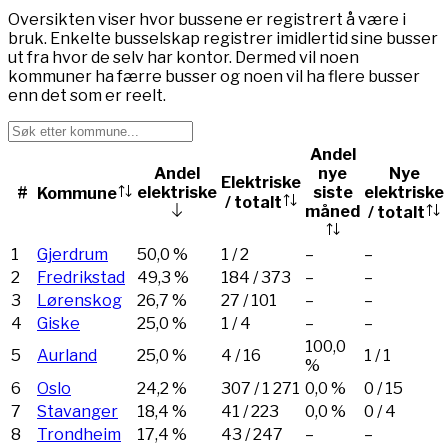
Oversikten viser hvor bussene er registrert å være i
bruk. Enkelte busselskap registrer imidlertid sine busser
ut fra hvor de selv har kontor. Dermed vil noen
kommuner ha færre busser og noen vil ha flere busser
enn det som er reelt.
Andel
Andel
nye
Nye
Elektriske
#
elektriske
siste
elektriske
Kommune
/ totalt
måned
/ totalt
1
Gjerdrum
50,0 %
1
/
2
–
–
2
Fredrikstad
49,3 %
184
/
373
–
–
3
Lørenskog
26,7 %
27
/
101
–
–
4
Giske
25,0 %
1
/
4
–
–
100,0
5
Aurland
25,0 %
4
/
16
1
/
1
%
6
Oslo
24,2 %
307
/
1 271
0,0 %
0
/
15
7
Stavanger
18,4 %
41
/
223
0,0 %
0
/
4
8
Trondheim
17,4 %
43
/
247
–
–