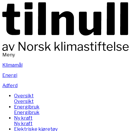
Meny
Klimamål
Energi
Adferd
Oversikt
Oversikt
Energibruk
Energibruk
Ny kraft
Ny kraft
Elektriske kjøretøy