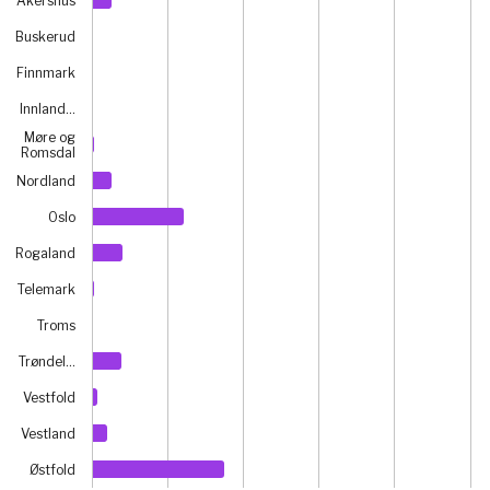
View as data table, Chart
Akershus
The chart has 1 X axis displaying categories.
Buskerud
The chart has 1 Y axis displaying prosent. Data ranges fro
Finnmark
Innland…
Møre og
Romsdal
Nordland
Oslo
Rogaland
Telemark
Troms
Trøndel…
Vestfold
Vestland
Østfold