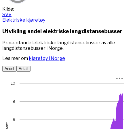
View as data table, 27,7%
End of interactive chart.
Kilde:
SVV
Elektriske kjøretøy
Utvikling andel elektriske langdistansebusser
Prosentandel elektriske langdistansebusser av alle
langdistansebusser i Norge.
Les mer om
kjøretøy i Norge
Andel
Antall
Chart
10
Chart with 78 data points.
View as data table, Chart
8
The chart has 1 X axis displaying Time. Data ranges from 
The chart has 1 Y axis displaying prosent. Data ranges fro
6
prosent