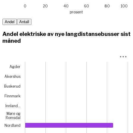
0
20
40
60
80
100
prosent
End of interactive chart.
Andel
Antall
Andel elektriske av nye langdistansebusser sist
måned
Chart
Agder
Bar chart with 15 bars.
View as data table, Chart
Akershus
The chart has 1 X axis displaying categories.
Buskerud
The chart has 1 Y axis displaying prosent. Data ranges fro
Finnmark
Innland…
Møre og
Romsdal
Nordland