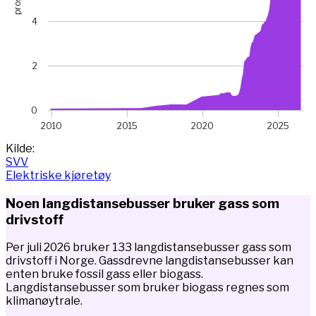
4
2
0
2010
2015
2020
2025
End of interactive chart.
Kilde:
SVV
Elektriske kjøretøy
Noen langdistansebusser bruker gass som
drivstoff
Per juli 2026 bruker 133 langdistansebusser gass som
drivstoff i Norge. Gassdrevne langdistansebusser kan
enten bruke fossil gass eller biogass.
Langdistansebusser som bruker biogass regnes som
klimanøytrale.