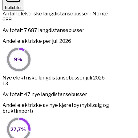
Beltebiler
Antall elektriske langdistansebusser i Norge
689
Av totalt 7 687 langdistansebusser
Andel elektriske per juli 2026
9%
9%
Pie chart with 2 slices.
View as data table, 9%
End of interactive chart.
Nye elektriske langdistansebusser juli 2026
13
Av totalt 47 nye langdistansebusser
Andel elektriske av nye kjøretøy (nybilsalg og
bruktimport)
27,7%
27,7%
Pie chart with 2 slices.