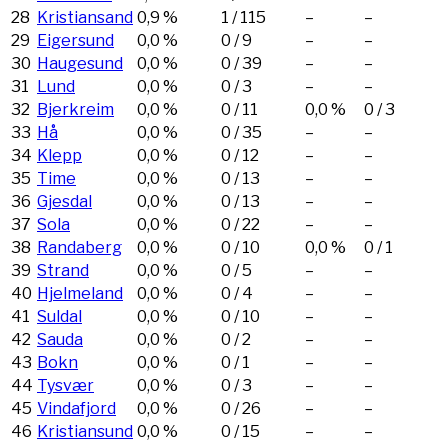
28
Kristiansand
0,9 %
1
/
115
–
–
29
Eigersund
0,0 %
0
/
9
–
–
30
Haugesund
0,0 %
0
/
39
–
–
31
Lund
0,0 %
0
/
3
–
–
32
Bjerkreim
0,0 %
0
/
11
0,0 %
0
/
3
33
Hå
0,0 %
0
/
35
–
–
34
Klepp
0,0 %
0
/
12
–
–
35
Time
0,0 %
0
/
13
–
–
36
Gjesdal
0,0 %
0
/
13
–
–
37
Sola
0,0 %
0
/
22
–
–
38
Randaberg
0,0 %
0
/
10
0,0 %
0
/
1
39
Strand
0,0 %
0
/
5
–
–
40
Hjelmeland
0,0 %
0
/
4
–
–
41
Suldal
0,0 %
0
/
10
–
–
42
Sauda
0,0 %
0
/
2
–
–
43
Bokn
0,0 %
0
/
1
–
–
44
Tysvær
0,0 %
0
/
3
–
–
45
Vindafjord
0,0 %
0
/
26
–
–
46
Kristiansund
0,0 %
0
/
15
–
–