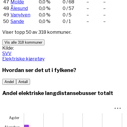
47
Molde
0,0 %
0
/
68
–
–
48
Ålesund
0,0 %
0
/
57
–
–
49
Vanylven
0,0 %
0
/
5
–
–
50
Sande
0,0 %
0
/
1
–
–
Viser topp
50
av
318
kommuner.
Vis alle 318 kommuner
Kilde:
SVV
Elektriske kjøretøy
Hvordan ser det ut i fylkene?
Andel
Antall
Andel elektriske langdistansebusser totalt
Chart
Agder
Bar chart with 15 bars.