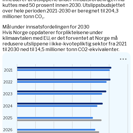
kuttes med 50 prosent innen 2030. Utslippsbudsjettet
over hele perioden 2021-2030 er beregnet til 204,3
millioner tonn CO₂.
Mål under innsatsfordelingen for 2030
Hvis Norge oppdaterer forpliktelsene under
klimaavtalen med EU, er det forventet at Norge må
redusere utslippene i ikke-kvotepliktig sektor fra 2021
til 2030 ned til 14,5 millioner tonn CO2-ekvivalenter.
Chart
2021
Bar chart with 3 data series.
View as data table, Chart
2022
The chart has 1 X axis displaying categories.
The chart has 1 Y axis displaying Utslipp (mtCO₂e). Data ra
2023
2024
2025
2026