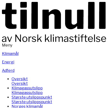
Meny
Klimamål
Energi
Adferd
Oversikt
Oversikt
Klimagassutslipp
Klimagassutslipp
Største utslippspunkt
Største utslippspunkt
Norges klimamål