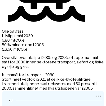
Olje og gass
Utslippsmål 2030
6,80
mtCO₂e
50 % mindre enn i 2005
(
13,60
mtCO₂e
)
Oversikt over utslipp i 2005 og 2023 sett opp mot mål
satt for 2030 innen sektorene transport, sjøfart og fiske
og olje og gass.
Klimamål for transport i 2030
Stortinget vedtok i 2021 at de ikke-kvotepliktige
transportutslippene skal reduseres med 50 prosent i
2030, sammenliknet med hva utslippene var i 2005.
Chart
20