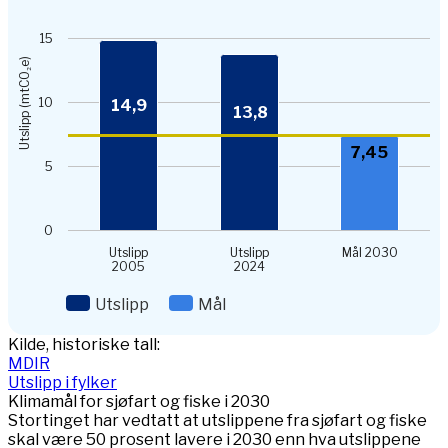
Bar chart with 2 data series.
View as data table, Chart
15
The chart has 1 X axis displaying categories.
The chart has 1 Y axis displaying Utslipp (mtCO₂e). Data ra
Utslipp (mtCO₂e)
10
14,9
13,8
7,45
5
0
Utslipp
Utslipp
Mål 2030
2005
2024
Utslipp
Mål
End of interactive chart.
Kilde, historiske tall:
MDIR
Utslipp i fylker
Klimamål for sjøfart og fiske i 2030
Stortinget har vedtatt at utslippene fra sjøfart og fiske
skal være 50 prosent lavere i 2030 enn hva utslippene