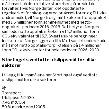
mål basert på den relative størrelsen på arealet de
forvalter. Hvis Norge deltar i det oppdaterte
regelverket for skog- og arealbrukssektoren og EU ikke
endrer målet, vil Norge trolig måtte øke netto-opptaket
med 1,5 millioner tonn sammenlignet med netto-
opptaket i perioden 2016–2018. Det betyr at Norges
samlede netto opptak må øke fra 14,2 millioner tonn
CO₂-ekvivalenter til 15,7. Svært usikre beregninger
indikerer at Norge ligger an til å få et samlet underskudd
målt mot netto opptaks-forpliktelsen, på 1,4 millioner
tonn CO₂-ekvivalenter for hele perioden 2026–2030.
Stortingets vedtatte utslippsmål for ulike
sektorer
I tillegg til klimamålene har Stortinget også vedtatt
utslippsmål for ulike sektorer:
Transport
Utslippsmål 2030
7,45
mtCO₂e
50 % mindre enn i 2005