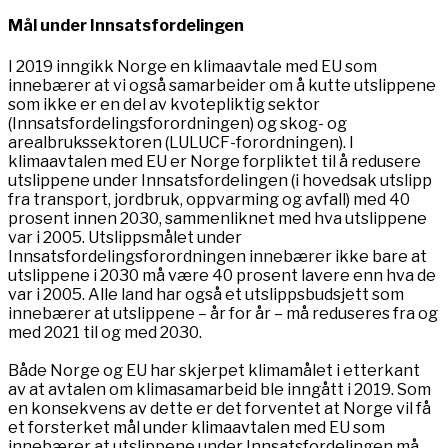
Mål under Innsatsfordelingen
I 2019 inngikk Norge en klimaavtale med EU som
innebærer at vi også samarbeider om å kutte utslippene
som ikke er en del av kvotepliktig sektor
(Innsatsfordelingsforordningen) og skog- og
arealbrukssektoren (LULUCF-forordningen). I
klimaavtalen med EU er Norge forpliktet til å redusere
utslippene under Innsatsfordelingen (i hovedsak utslipp
fra transport, jordbruk, oppvarming og avfall) med 40
prosent innen 2030, sammenliknet med hva utslippene
var i 2005. Utslippsmålet under
Innsatsfordelingsforordningen innebærer ikke bare at
utslippene i 2030 må være 40 prosent lavere enn hva de
var i 2005. Alle land har også et utslippsbudsjett som
innebærer at utslippene – år for år – må reduseres fra og
med 2021 til og med 2030.
Både Norge og EU har skjerpet klimamålet i etterkant
av at avtalen om klimasamarbeid ble inngått i 2019. Som
en konsekvens av dette er det forventet at Norge vil få
et forsterket mål under klimaavtalen med EU som
innebærer at utslippene under Innsatsfordelingen må