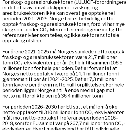
For skog- og arealbruksektoren (LULUCF-forordningen)
er det et krav om at utslippene fra skog- og
arealbruksektoren ikke kan overstige opptakene i
perioden 2021–2025. Norge har et betydelig netto
opptak fra skog- og arealbruksektoren, fordi vi har mye
skog som binder CO₂. Men det er endringene mot gitte
referansenivåer som telles, og ikke sektorens totale
opptak og utslipp.
For årene 2021–2025 må Norges samlede netto opptak
fra skog- og arealbrukssektoren være 21,7 millioner
tonn CO₂-ekvivalenter per år. Det blir til sammen 108,5
millioner tonn for hele perioden. Det er forventet at
Norges netto opptak vil være på 14,4 millioner tonn i
gjennomsnitt per år i 2021-2025. Det er 7,3 millioner
tonn lavere per år enn netto null forpliktelsen. For hele
perioden ligger Norge an til å ende med et gap mot
netto null forpliktelsen på 36,4 millioner tonn.
For perioden 2026–2030 har EU satt et mål om å øke
netto-opptaket til 310 millioner tonn CO₂-ekvivalenter,
målt mot netto-opptaket i referanseperioden 2016–
2018, som for EU samlet var på 267,7 millioner tonn CO₂-
ekvivalenter. Hvert medlemsland har fått individuelle