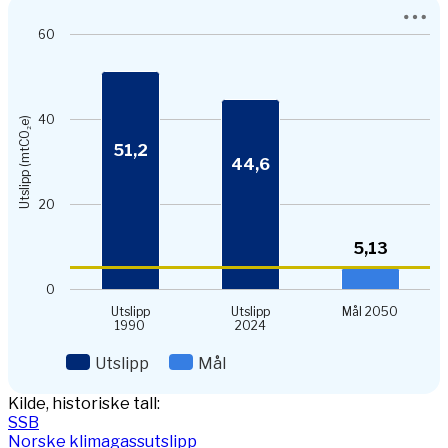
Chart
60
Bar chart with 2 data series.
View as data table, Chart
The chart has 1 X axis displaying categories.
The chart has 1 Y axis displaying Utslipp (mtCO₂e). Data ran
40
Utslipp (mtCO₂e)
51,2
44,6
20
5,13
0
Utslipp
Utslipp
Mål 2050
1990
2024
Utslipp
Mål
End of interactive chart.
Kilde, historiske tall:
SSB
Norske klimagassutslipp