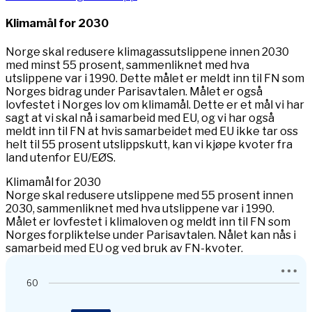
Klimamål for 2030
Norge skal redusere klimagassutslippene innen 2030
med minst 55 prosent, sammenliknet med hva
utslippene var i 1990. Dette målet er meldt inn til FN som
Norges bidrag under Parisavtalen. Målet er også
lovfestet i Norges lov om klimamål. Dette er et mål vi har
sagt at vi skal nå i samarbeid med EU, og vi har også
meldt inn til FN at hvis samarbeidet med EU ikke tar oss
helt til 55 prosent utslippskutt, kan vi kjøpe kvoter fra
land utenfor EU/EØS.
Klimamål for 2030
Norge skal redusere utslippene med 55 prosent innen
2030, sammenliknet med hva utslippene var i 1990.
Målet er lovfestet i klimaloven og meldt inn til FN som
Norges forpliktelse under Parisavtalen. Nålet kan nås i
samarbeid med EU og ved bruk av FN-kvoter.
Chart
60
Bar chart with 2 data series.