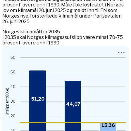
prosent lavere enn i 1990. Målet ble lovfestet i Norges
lov om klimamål 20. juni 2025 og meldt inn til FN som
Norges nye, forsterkede klimamål under Parisavtalen
26. juni 2025.
Norges klimamål for 2035
I 2035 skal Norges klimagassutslipp være minst 70-75
prosent lavere enn i 1990
Chart
60
Bar chart with 3 bars.
View as data table, Chart
50
The chart has 1 X axis displaying categories.
The chart has 1 Y axis displaying Utslipp (mtCO₂e). Data
40
Utslipp (mtCO₂e)
51,20
30
44,07
20
15,36
10