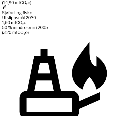
(
14,90
mtCO₂e
)
Sjøfart og fiske
Utslippsmål 2030
1,60
mtCO₂e
50 % mindre enn i 2005
(
3,20
mtCO₂e
)