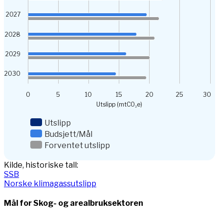
2027
2028
2029
2030
0
5
10
15
20
25
30
Utslipp (mtCO₂e)
Utslipp
Budsjett/Mål
Forventet utslipp
End of interactive chart.
Kilde, historiske tall:
SSB
Norske klimagassutslipp
Mål for Skog- og arealbruksektoren