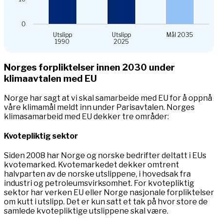
0
Utslipp
Utslipp
Mål 2035
1990
2025
End of interactive chart.
Norges forpliktelser innen 2030 under
klimaavtalen med EU
Norge har sagt at vi skal samarbeide med EU for å oppnå
våre klimamål meldt inn under Parisavtalen. Norges
klimasamarbeid med EU dekker tre områder:
Kvotepliktig sektor
Siden 2008 har Norge og norske bedrifter deltatt i EUs
kvotemarked. Kvotemarkedet dekker omtrent
halvparten av de norske utslippene, i hovedsak fra
industri og petroleumsvirksomhet. For kvotepliktig
sektor har verken EU eller Norge nasjonale forpliktelser
om kutt i utslipp. Det er kun satt et tak på hvor store de
samlede kvotepliktige utslippene skal være.