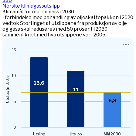
SSB
Norske klimagassutslipp
Klimamål for olje og gass i 2030
I forbindelse med behandling av oljeskattepakken i 2020
vedtok Stortinget at utslippene fra produksjon av olje
og gass skal reduseres med 50 prosent i 2030
sammenliknet med hva utslippene var i 2005.
Chart
15
Bar chart with 2 data series.
View as data table, Chart
The chart has 1 X axis displaying categories.
The chart has 1 Y axis displaying Utslipp (mtCO₂e). Data ran
10
Utslipp (mtCO₂e)
13,6
11
6,8
5
0
Utslipp
Utslipp
Mål 2030