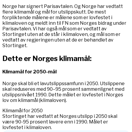
Norge har signert Parisavtalen. Og Norge har vedtatt
flere klimamål og mål for utslippskutt. De mest
forpliktende målene er målene som er lovfestet i
klimaloven og meldt inn til FN som Norges bidrag under
Parisavtalen. Vi har også mål som er vedtatt av
Stortinget uten at de står i klimaloven, og mål som er
vedtatt av regjeringen uten at de er behandlet av
Stortinget.
Dette er Norges klimamål:
Klimamål for 2050-mål
Norge skal bli et lavutslippssamfunn i 2050. Utslippene
skal reduseres med 90–95 prosent sammenlignet med
utslippsnivået 1990. Dette målet er lovfestet i Norges
lov om klimamål (klimaloven).
Klimamål for 2050
Stortinget har vedtatt at Norges utslipp i 2050 skal
være 90-95 prosent lavere enn i 1990. Målet er
lovfestet i klimaloven.