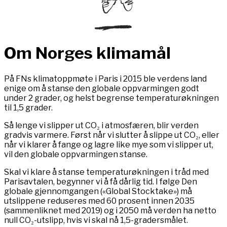
Om Norges klimamål
På FNs klimatoppmøte i Paris i 2015 ble verdens land
enige om å stanse den globale oppvarmingen
godt
under
2 grader, og helst begrense temperaturøkningen
til 1,5 grader.
Så lenge vi slipper ut CO₂ i atmosfæren, blir verden
gradvis varmere. Først når vi slutter å slippe ut CO₂, eller
når vi klarer å fange og lagre like mye som vi slipper ut,
vil den globale oppvarmingen stanse.
Skal vi klare å stanse temperaturøkningen i tråd med
Parisavtalen, begynner vi å få dårlig tid. I følge Den
globale gjennomgangen («Global Stocktake») må
utslippene reduseres med 60 prosent innen 2035
(sammenliknet med 2019) og i 2050 må verden ha netto
null CO₂-utslipp, hvis vi skal nå 1,5-gradersmålet.