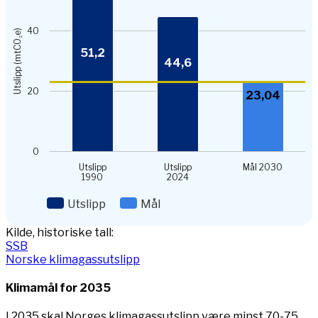
View as data table, Chart
The chart has 1 X axis displaying categories.
The chart has 1 Y axis displaying Utslipp (mtCO₂e). Data ra
40
Utslipp (mtCO₂e)
51,2
44,6
20
23,04
0
Utslipp
Utslipp
Mål 2030
1990
2024
Utslipp
Mål
End of interactive chart.
Kilde, historiske tall:
SSB
Norske klimagassutslipp
Klimamål for 2035
I 2035 skal Norges klimagassutslipp være minst 70-75