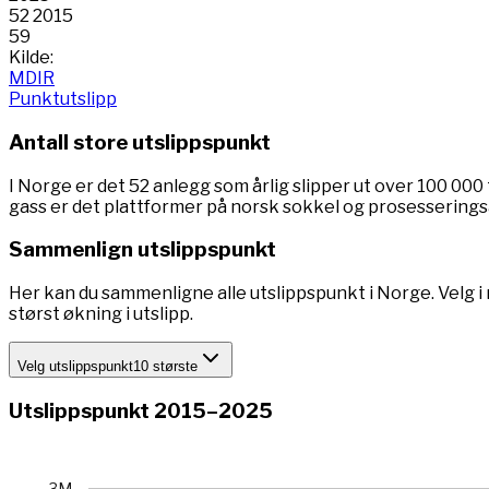
52
2015
59
Kilde:
MDIR
Punktutslipp
Antall store utslippspunkt
I Norge er det 52 anlegg som årlig slipper ut over 100 000
gass er det plattformer på norsk sokkel og prosesserings
Sammenlign utslippspunkt
Her kan du sammenligne alle utslippspunkt i Norge. Velg 
størst økning i utslipp.
Velg utslippspunkt
10 største
Utslippspunkt 2015–2025
Chart
3M