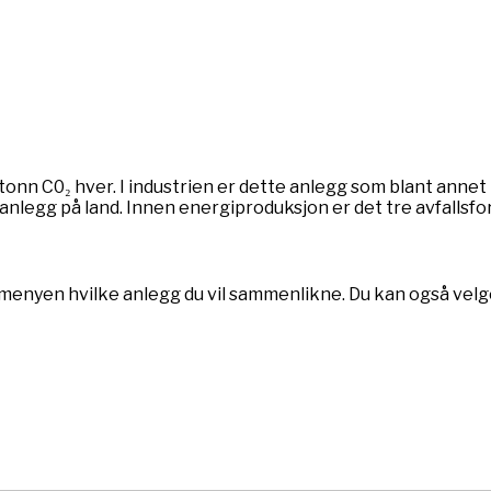
 tonn C0₂ hver. I industrien er dette anlegg som blant anne
anlegg på land. Innen energiproduksjon er det tre avfallsf
i menyen hvilke anlegg du vil sammenlikne. Du kan også vel