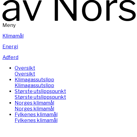
Meny
Klimamål
Energi
Adferd
Oversikt
Oversikt
Klimagassutslipp
Klimagassutslipp
Største utslippspunkt
Største utslippspunkt
Norges klimamål
Norges klimamål
Fylkenes klimamål
Fylkenes klimamål