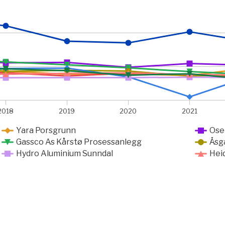
2015-01-01 00:00:00 to 2025-01-01 00:00:00.
from 91825.42 to 2418697.5.
2018
2019
2020
2021
Yara Porsgrunn
Ose
Gassco As Kårstø Prosessanlegg
Åsg
Hydro Aluminium Sunndal
Hei